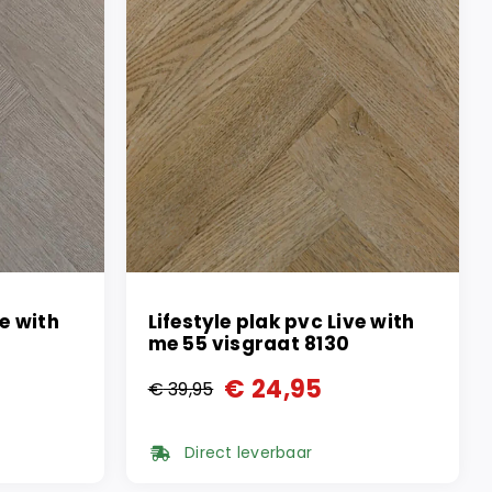
ve with
Lifestyle plak pvc Live with
me 55 visgraat 8130
€
24,95
€
39,95
Oorspronkelijke
Huidige
prijs
prijs
Direct leverbaar
was:
is: