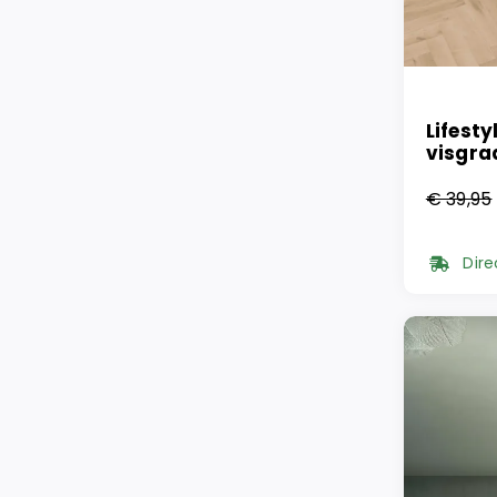
Lifesty
visgra
€
39,95
Oorsp
Huidi
prijs
prijs
Dire
was:
is:
€ 39,
€ 26,