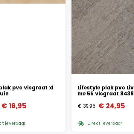
plak pvc visgraat xl
Lifestyle plak pvc Li
ruin
me 55 visgraat 8438
€
16,95
€
24,95
€
39,95
ronkelijke
ge
Oorspronkelijke
Huidige
prijs
prijs
ct leverbaar
Direct leverbaar
was:
is: