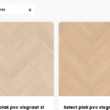
rijs
plak pvc visgraat xl
Select plak pvc visg