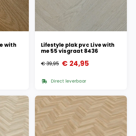
ve with
Lifestyle plak pvc Live with
me 55 visgraat 8436
€
24,95
€
39,95
Oorspronkelijke
Huidige
prijs
prijs
Direct leverbaar
was:
is:
€ 39,95.
€ 24,95.