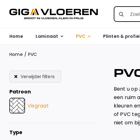
Skip
Search
to
for:
content
Home
Laminaat
PVC
Plinten & profie
Home
PVC
PV
Verwijder filters
Bent u op 
Patroon
een ruim a
Visgraat
kleuren en
of PVC teg
niet om b
Type