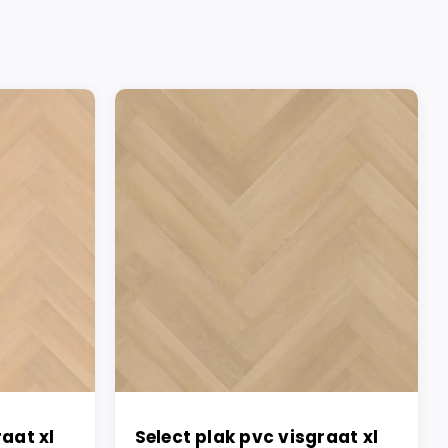
raat xl
Select plak pvc visgraat xl