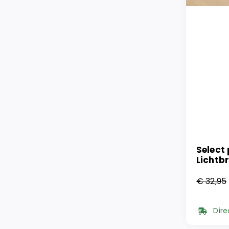
Select 
Lichtb
€
32,95
Oorsp
Huidi
prijs
prijs
Dire
was:
is: