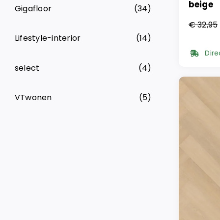
beige
Gigafloor
(34)
€
32,95
Oorsp
Huidi
Lifestyle-interior
(14)
prijs
prijs
Dire
was:
is:
select
(4)
€ 32,
€ 16,
VTwonen
(5)