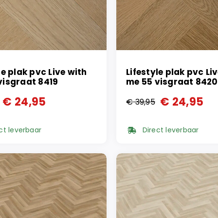
le plak pvc Live with
Lifestyle plak pvc Li
visgraat 8419
me 55 visgraat 8420
€
24,95
€
24,95
€
39,95
ronkelijke
ge
Oorspronkelijke
Huidige
prijs
prijs
ct leverbaar
Direct leverbaar
was:
is:
95.
95.
€ 39,95.
€ 24,95.