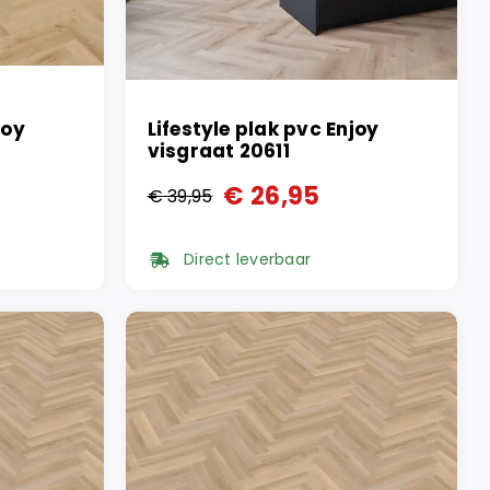
joy
Lifestyle plak pvc Enjoy
visgraat 20611
€
26,95
€
39,95
Oorspronkelijke
Huidige
prijs
prijs
Direct leverbaar
was:
is:
€ 39,95.
€ 26,95.