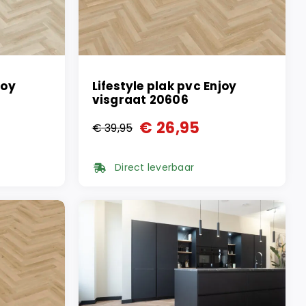
joy
Lifestyle plak pvc Enjoy
visgraat 20606
€
26,95
€
39,95
Oorspronkelijke
Huidige
prijs
prijs
Direct leverbaar
was:
is:
€ 39,95.
€ 26,95.