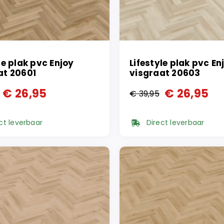
le plak pvc Enjoy
Lifestyle plak pvc En
at 20601
visgraat 20603
€
26,95
€
26,95
€
39,95
ronkelijke
ge
Oorspronkelijke
Huidige
prijs
prijs
ct leverbaar
Direct leverbaar
was:
is:
95.
95.
€ 39,95.
€ 26,95.