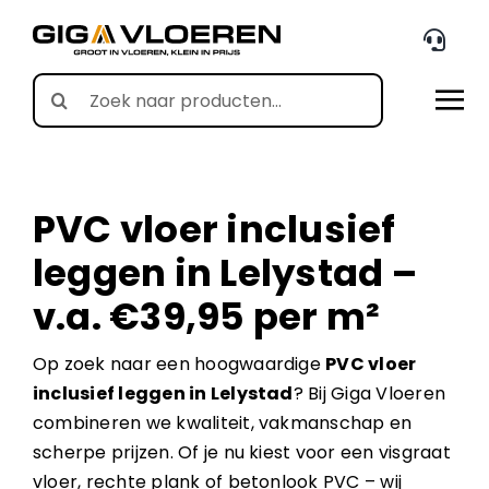
Skip
to
content
Search
for:
PVC vloer inclusief
leggen in Lelystad –
v.a. €39,95 per m²
Op zoek naar een hoogwaardige
PVC vloer
inclusief leggen in Lelystad
? Bij Giga Vloeren
combineren we kwaliteit, vakmanschap en
scherpe prijzen. Of je nu kiest voor een visgraat
vloer, rechte plank of betonlook PVC – wij