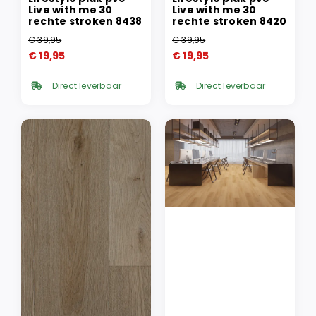
Live with me 30
Live with me 30
rechte stroken 8438
rechte stroken 8420
€
39,95
€
39,95
Oorspronkelijke
Huidige
Oorspronkelijke
Huidige
€
19,95
€
19,95
prijs
prijs
prijs
prijs
was:
is:
was:
is:
Direct leverbaar
Direct leverbaar
€ 39,95.
€ 19,95.
€ 39,95.
€ 19,95.