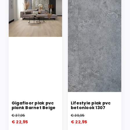
Gigafloor plak pvc
Lifestyle plak pvc
plank Barnet Beige
betonlook 1307
€
37,95
€
39,95
Oorspronkelijke
Huidige
Oorspronkelijke
Huidige
€
22,95
€
22,95
prijs
prijs
prijs
prijs