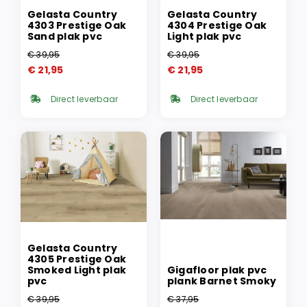
Gelasta Country
Gelasta Country
4303 Prestige Oak
4304 Prestige Oak
Sand plak pvc
Light plak pvc
€
39,95
€
39,95
Oorspronkelijke
Huidige
Oorspronkelijke
Huidige
€
21,95
€
21,95
prijs
prijs
prijs
prijs
was:
is:
was:
is:
Direct leverbaar
Direct leverbaar
€ 39,95.
€ 21,95.
€ 39,95.
€ 21,95.
Gelasta Country
4305 Prestige Oak
Smoked Light plak
Gigafloor plak pvc
pvc
plank Barnet Smoky
€
39,95
€
37,95