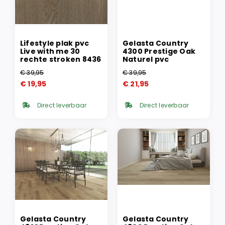
Lifestyle plak pvc
Gelasta Country
Live with me 30
4300 Prestige Oak
rechte stroken 8436
Naturel pvc
€
39,95
€
39,95
Oorspronkelijke
Huidige
Oorspronkelijke
Huidige
€
19,95
€
21,95
prijs
prijs
prijs
prijs
was:
is:
was:
is:
Direct leverbaar
Direct leverbaar
€ 39,95.
€ 19,95.
€ 39,95.
€ 21,95.
Gelasta Country
Gelasta Country