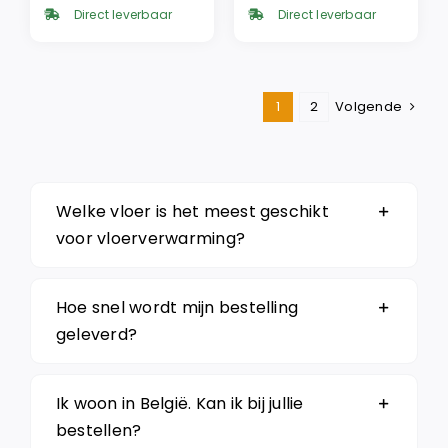
was:
is:
was:
is:
Direct leverbaar
Direct leverbaar
€ 37,95.
€ 22,95.
€ 39,95.
€ 22,95.
1
2
Volgende
Welke vloer is het meest geschikt
voor vloerverwarming?
Hoe snel wordt mijn bestelling
geleverd?
Ik woon in België. Kan ik bij jullie
bestellen?