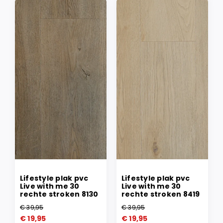
Lifestyle plak pvc
Lifestyle plak pvc
Live with me 30
Live with me 30
rechte stroken 8130
rechte stroken 8419
€
39,95
€
39,95
Oorspronkelijke
Huidige
Oorspronkelijke
Huidige
€
19,95
€
19,95