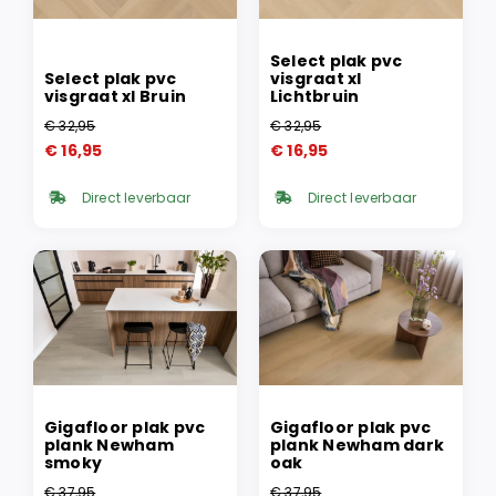
Select plak pvc
Select plak pvc
visgraat xl
visgraat xl Bruin
Lichtbruin
€
32,95
€
32,95
Oorspronkelijke
Huidige
Oorspronkelijke
Huidige
€
16,95
€
16,95
prijs
prijs
prijs
prijs
was:
is:
was:
is:
Direct leverbaar
Direct leverbaar
€ 32,95.
€ 16,95.
€ 32,95.
€ 16,95.
Gigafloor plak pvc
Gigafloor plak pvc
plank Newham
plank Newham dark
smoky
oak
€
37,95
€
37,95