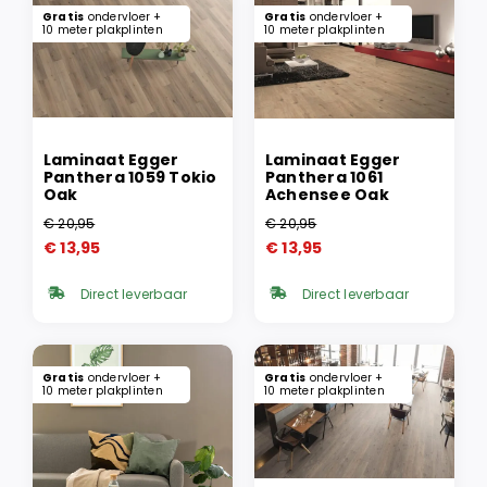
Gratis
ondervloer +
Gratis
ondervloer +
10 meter plakplinten
10 meter plakplinten
Laminaat Egger
Laminaat Egger
Panthera 1059 Tokio
Panthera 1061
Oak
Achensee Oak
€
20,95
€
20,95
Oorspronkelijke
Huidige
Oorspronkelijke
Huidige
€
13,95
€
13,95
prijs
prijs
prijs
prijs
was:
is:
was:
is:
Direct leverbaar
Direct leverbaar
€ 20,95.
€ 13,95.
€ 20,95.
€ 13,95.
Gratis
ondervloer +
Gratis
ondervloer +
10 meter plakplinten
10 meter plakplinten