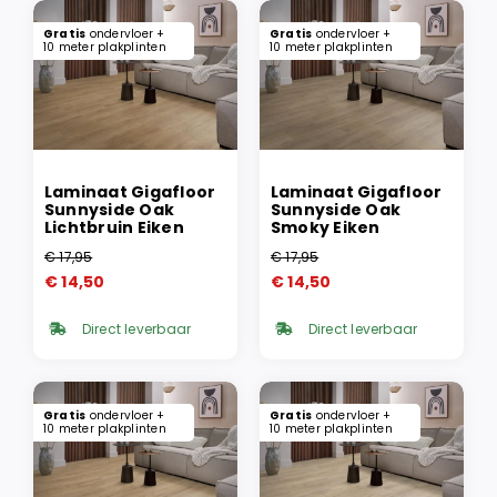
Gratis
ondervloer +
Gratis
ondervloer +
10 meter plakplinten
10 meter plakplinten
Laminaat Gigafloor
Laminaat Gigafloor
Sunnyside Oak
Sunnyside Oak
Lichtbruin Eiken
Smoky Eiken
€
17,95
€
17,95
Oorspronkelijke
Huidige
Oorspronkelijke
Huidige
€
14,50
€
14,50
prijs
prijs
prijs
prijs
was:
is:
was:
is:
Direct leverbaar
Direct leverbaar
€ 17,95.
€ 14,50.
€ 17,95.
€ 14,50.
Gratis
ondervloer +
Gratis
ondervloer +
10 meter plakplinten
10 meter plakplinten