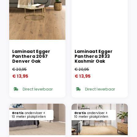
Laminaat Egger
Laminaat Egger
Panthera 2067
Panthera 2833
Denver Oak
Kashmir Oak
€
20,95
€
20,95
Oorspronkelijke
Huidige
Oorspronkelijke
Huidige
€
13,95
€
13,95
prijs
prijs
prijs
prijs
was:
is:
was:
is:
Direct leverbaar
Direct leverbaar
€ 20,95.
€ 13,95.
€ 20,95.
€ 13,95.
Gratis
ondervloer +
Gratis
ondervloer +
10 meter plakplinten
10 meter plakplinten