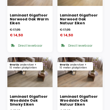
Laminaat Gigafloor
Laminaat Gigafloor
Norwood Oak Warm
Norwood Oak
Eiken
Natuur Eiken
€
17,95
€
17,95
Oorspronkelijke
Huidige
Oorspronkelijke
Huidige
€
14,50
€
14,50
prijs
prijs
prijs
prijs
was:
is:
was:
is:
Direct leverbaar
Direct leverbaar
€ 17,95.
€ 14,50.
€ 17,95.
€ 14,50.
Gratis
ondervloer +
Gratis
ondervloer +
10 meter plakplinten
10 meter plakplinten
Laminaat Gigafloor
Laminaat Gigafloor
Woodside Oak
Woodside Oak
Smoky Eiken
Natuur Eiken