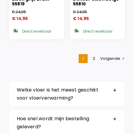
55819
55810
€
24,95
€
24,95
Oorspronkelijke
Huidige
Oorspronkelijke
Huidige
€
14,95
€
14,95
prijs
prijs
prijs
prijs
was:
is:
was:
is:
Direct leverbaar
Direct leverbaar
€ 24,95.
€ 14,95.
€ 24,95.
€ 14,95.
1
2
Volgende
Welke vloer is het meest geschikt
voor vloerverwarming?
Hoe snel wordt mijn bestelling
geleverd?