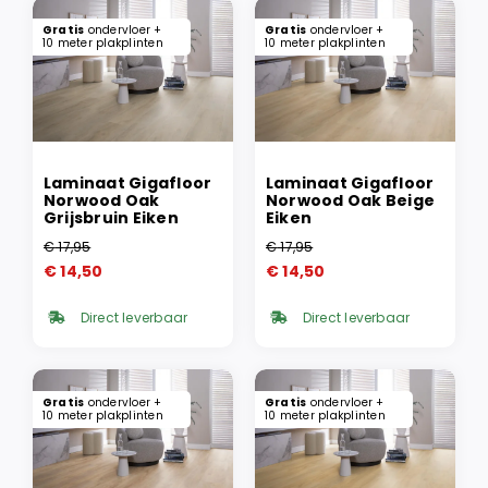
Gratis
ondervloer +
Gratis
ondervloer +
10 meter plakplinten
10 meter plakplinten
Laminaat Gigafloor
Laminaat Gigafloor
Norwood Oak
Norwood Oak Beige
Grijsbruin Eiken
Eiken
€
17,95
€
17,95
Oorspronkelijke
Huidige
Oorspronkelijke
Huidige
€
14,50
€
14,50
prijs
prijs
prijs
prijs
was:
is:
was:
is:
Direct leverbaar
Direct leverbaar
€ 17,95.
€ 14,50.
€ 17,95.
€ 14,50.
Gratis
ondervloer +
Gratis
ondervloer +
10 meter plakplinten
10 meter plakplinten