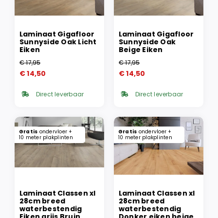
Laminaat Gigafloor
Laminaat Gigafloor
Sunnyside Oak Licht
Sunnyside Oak
Eiken
Beige Eiken
€
17,95
€
17,95
Oorspronkelijke
Huidige
Oorspronkelijke
Huidige
€
14,50
€
14,50
prijs
prijs
prijs
prijs
was:
is:
was:
is:
Direct leverbaar
Direct leverbaar
€ 17,95.
€ 14,50.
€ 17,95.
€ 14,50.
Gratis
ondervloer +
Gratis
ondervloer +
10 meter plakplinten
10 meter plakplinten
Laminaat Classen xl
Laminaat Classen xl
28cm breed
28cm breed
waterbestendig
waterbestendig
Eiken grijs Bruin
Donker eiken beige