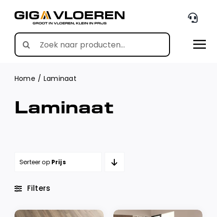
Skip
to
content
Search
for:
Home
Laminaat
Laminaat
Sorteer op
Prijs
Filters