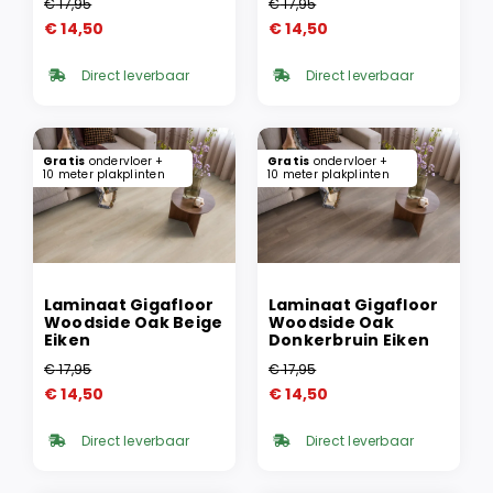
€
17,95
€
17,95
Oorspronkelijke
Huidige
Oorspronkelijke
Huidige
€
14,50
€
14,50
prijs
prijs
prijs
prijs
was:
is:
was:
is:
Direct leverbaar
Direct leverbaar
€ 17,95.
€ 14,50.
€ 17,95.
€ 14,50.
Gratis
ondervloer +
Gratis
ondervloer +
10 meter plakplinten
10 meter plakplinten
Laminaat Gigafloor
Laminaat Gigafloor
Woodside Oak Beige
Woodside Oak
Eiken
Donkerbruin Eiken
€
17,95
€
17,95
Oorspronkelijke
Huidige
Oorspronkelijke
Huidige
€
14,50
€
14,50
prijs
prijs
prijs
prijs
was:
is:
was:
is:
Direct leverbaar
Direct leverbaar
€ 17,95.
€ 14,50.
€ 17,95.
€ 14,50.