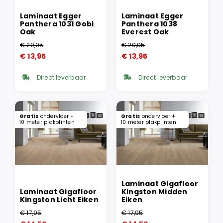
Laminaat Egger
Laminaat Egger
Panthera 1031 Gobi
Panthera 1038
Oak
Everest Oak
€
20,95
€
20,95
Oorspronkelijke
Huidige
Oorspronkelijke
Huidige
€
13,95
€
13,95
prijs
prijs
prijs
prijs
was:
is:
was:
is:
Direct leverbaar
Direct leverbaar
€ 20,95.
€ 13,95.
€ 20,95.
€ 13,95.
Gratis
ondervloer +
Gratis
ondervloer +
10 meter plakplinten
10 meter plakplinten
Laminaat Gigafloor
Laminaat Gigafloor
Kingston Midden
Kingston Licht Eiken
Eiken
€
17,95
€
17,95