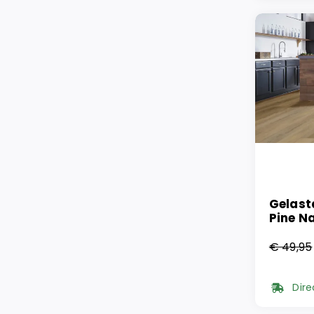
€ 47,
€ 27,
Gelast
Pine N
€
49,95
Oorsp
Huidi
prijs
prijs
Dire
was:
is: