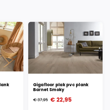
lank
Gigafloor plak pvc plank
Barnet Smoky
€
22,95
€
37,95
Oorspronkelijke
Huidige