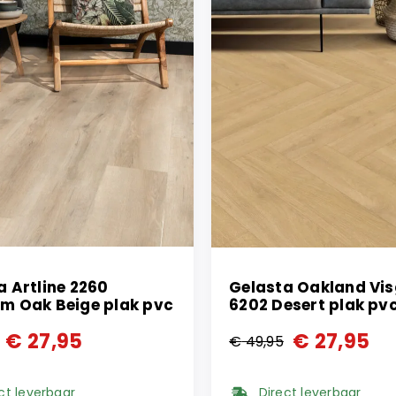
a Artline 2260
Gelasta Oakland Vi
m Oak Beige plak pvc
6202 Desert plak pv
€
27,95
€
27,95
€
49,95
ronkelijke
ge
Oorspronkelijke
Huidige
prijs
prijs
ct leverbaar
Direct leverbaar