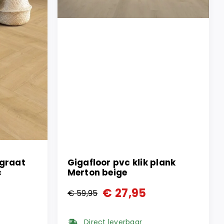
sgraat
Gigafloor pvc klik plank
c
Merton beige
€
27,95
€
59,95
Oorspronkelijke
Huidige
prijs
prijs
Direct leverbaar