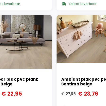
prijs
prijs
ct leverbaar
Direct leverbaar
was:
is:
95.
95.
€ 37,95.
€ 19,95.
oor plak pvc plank
Ambiant plak pvc pl
 Beige
Sentima beige
€
22,95
€
23,76
€
27,95
ronkelijke
ge
Oorspronkelijke
Huidige
prijs
prijs