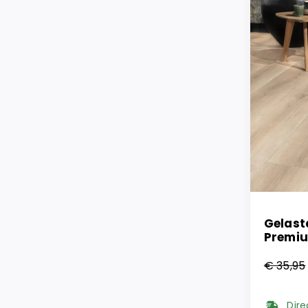
Gelast
Premiu
€
35,95
Oorsp
Huidi
prijs
prijs
Dire