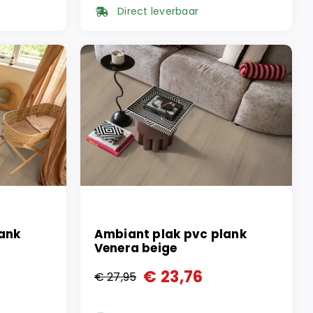
prijs
prijs
Direct leverbaar
was:
is:
€ 37,95.
€ 22,95.
ank
Ambiant plak pvc plank
Venera beige
€
23,76
€
27,95
Oorspronkelijke
Huidige
prijs
prijs