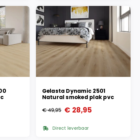
€ 49,95.
€ 27,95.
00
Gelasta Dynamic 2501
vc
Natural smoked plak pvc
€
28,95
€
49,95
Oorspronkelijke
Huidige
prijs
prijs
Direct leverbaar
was:
is: