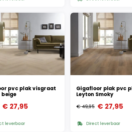
was:
is:
95.
95.
€ 49,95.
€ 27,95.
oor pvc plak visgraat
Gigafloor plak pvc p
 beige
Leyton Smoky
€
27,95
€
27,95
€
49,95
ronkelijke
ge
Oorspronkelijke
Huidige
prijs
prijs
ct leverbaar
Direct leverbaar
was:
is: