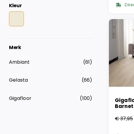
prijs
prijs
Dire
Kleur
was:
is:
€ 37,
€ 19,
Merk
Ambiant
(61)
Gelasta
(66)
Gigafloor
(100)
Gigafl
Barnet
€
37,95
Oorsp
Huidi
prijs
prijs