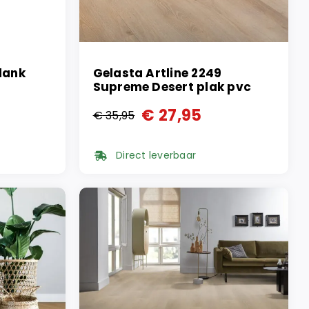
lank
Gelasta Artline 2249
Supreme Desert plak pvc
€
27,95
€
35,95
Oorspronkelijke
Huidige
prijs
prijs
Direct leverbaar
was:
is:
€ 35,95.
€ 27,95.