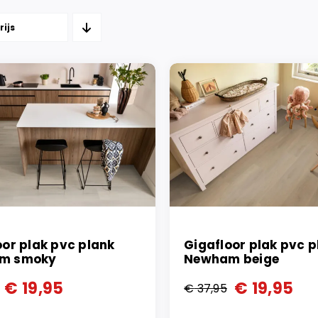
rijs
oor plak pvc plank
Gigafloor plak pvc p
m smoky
Newham beige
€
19,95
€
19,95
€
37,95
ronkelijke
ge
Oorspronkelijke
Huidige