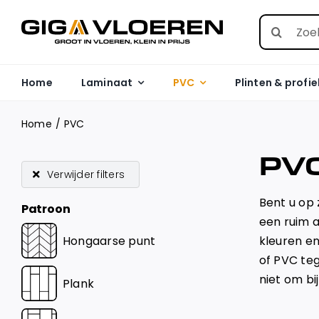
Skip
Search
to
for:
content
Home
Laminaat
PVC
Plinten & profie
Home
PVC
PV
Verwijder filters
Bent u op 
Patroon
een ruim a
Hongaarse punt
kleuren en
of PVC teg
niet om b
Plank