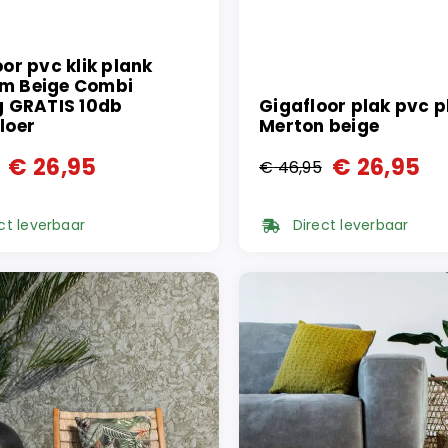
or pvc klik plank
m Beige Combi
g GRATIS 10db
Gigafloor plak pvc p
loer
Merton beige
€
26,95
€
26,95
€
46,95
ronkelijke
ge
Oorspronkelijke
Huidige
prijs
prijs
ct leverbaar
Direct leverbaar
was:
is:
95.
95.
€ 46,95.
€ 26,95.