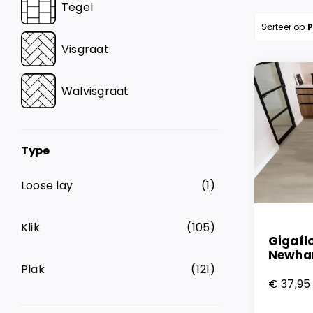
Tegel
Sorteer op
P
Visgraat
Walvisgraat
Type
Loose lay
(1)
Klik
(105)
Gigafl
Newha
Plak
(121)
€
37,95
Oorsp
Huidi