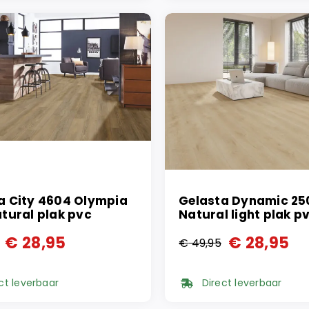
95.
95.
€ 49,95.
€ 27,95.
a City 4604 Olympia
Gelasta Dynamic 25
atural plak pvc
Natural light plak p
€
28,95
€
28,95
€
49,95
ronkelijke
ge
Oorspronkelijke
Huidige
prijs
prijs
ct leverbaar
Direct leverbaar
was:
is: