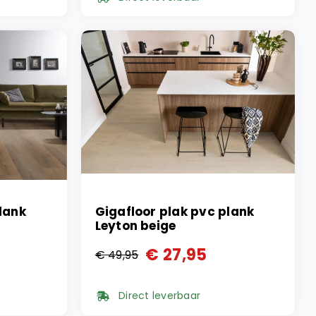
was:
is:
€ 59,95.
€ 27,95.
lank
Gigafloor plak pvc plank
Leyton beige
€
27,95
€
49,95
Oorspronkelijke
Huidige
prijs
prijs
Direct leverbaar
was:
is: