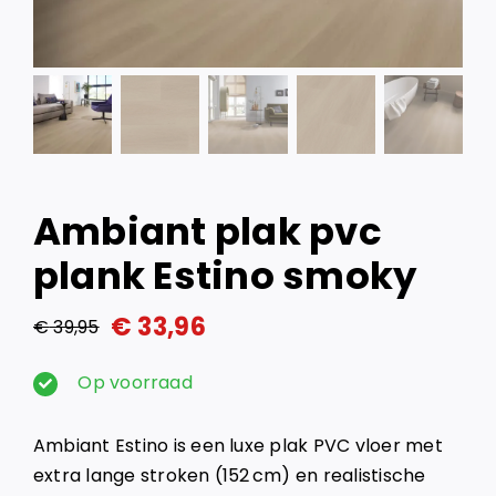
Ambiant plak pvc
plank Estino smoky
€
33,96
€
39,95
Oorspronkelijke
Huidige
prijs
prijs
Op voorraad
was:
is:
Ambiant Estino is een luxe plak PVC vloer met
€ 39,95.
€ 33,96.
extra lange stroken (152 cm) en realistische