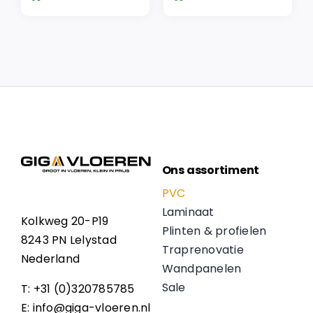
€ 57,95.
€ 49,26.
€ 49,95.
€ 42,46.
Ons assortiment
PVC
Laminaat
Kolkweg 20-P19
Plinten & profielen
8243 PN Lelystad
Traprenovatie
Nederland
Wandpanelen
Sale
T: +31 (0)320785785
E: info@giga-vloeren.nl