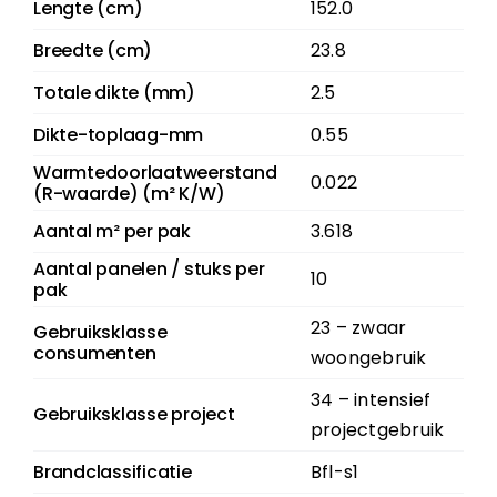
Lengte (cm)
152.0
Breedte (cm)
23.8
Totale dikte (mm)
2.5
Dikte-toplaag-mm
0.55
Warmtedoorlaatweerstand
0.022
(R-waarde) (m² K/W)
Aantal m² per pak
3.618
Aantal panelen / stuks per
10
pak
23 – zwaar
Gebruiksklasse
consumenten
woongebruik
34 – intensief
Gebruiksklasse project
projectgebruik
Brandclassificatie
Bfl-s1