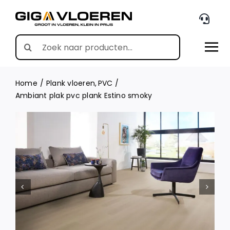
Skip
to
content
Search
for:
Home
Plank vloeren
PVC
Ambiant plak pvc plank Estino smoky