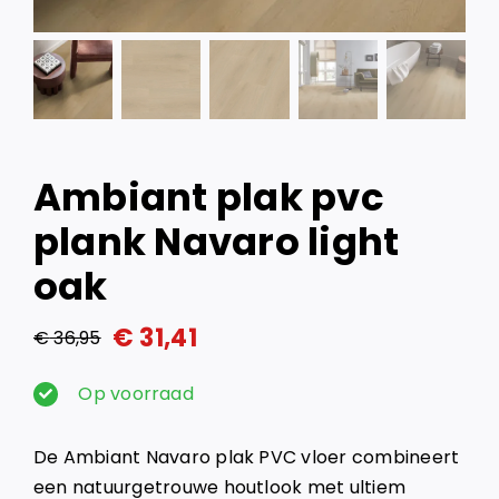
Ambiant plak pvc
plank Navaro light
oak
€
31,41
€
36,95
Oorspronkelijke
Huidige
prijs
prijs
Op voorraad
was:
is:
De Ambiant Navaro plak PVC vloer combineert
€ 36,95.
€ 31,41.
een natuurgetrouwe houtlook met ultiem