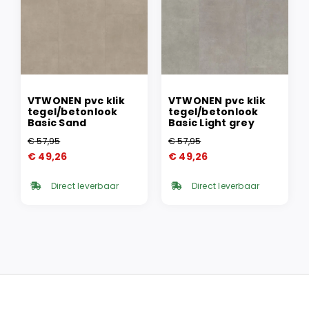
VTWONEN pvc klik
VTWONEN pvc klik
tegel/betonlook
tegel/betonlook
Basic Sand
Basic Light grey
€
57,95
€
57,95
Oorspronkelijke
Huidige
Oorspronkelijke
Huidige
€
49,26
€
49,26
prijs
prijs
prijs
prijs
was:
is:
was:
is:
Direct leverbaar
Direct leverbaar
€ 57,95.
€ 49,26.
€ 57,95.
€ 49,26.