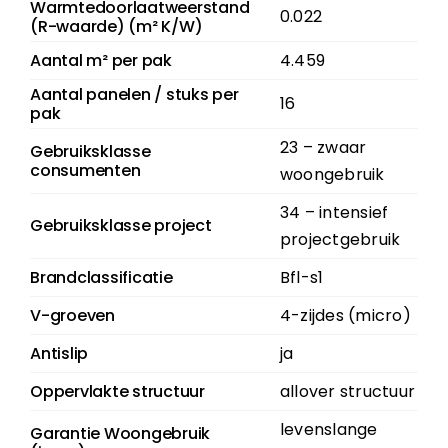
Warmtedoorlaatweerstand
0.022
(R-waarde) (m² K/W)
Aantal m² per pak
4.459
Aantal panelen / stuks per
16
pak
23 – zwaar
Gebruiksklasse
consumenten
woongebruik
34 – intensief
Gebruiksklasse project
projectgebruik
Brandclassificatie
Bfl-s1
V-groeven
4-zijdes (micro)
Antislip
ja
Oppervlakte structuur
allover structuur
levenslange
Garantie Woongebruik