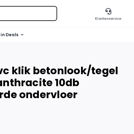
Klantenservice
l in Deals
c klik betonlook/tegel
anthracite 10db
rde ondervloer