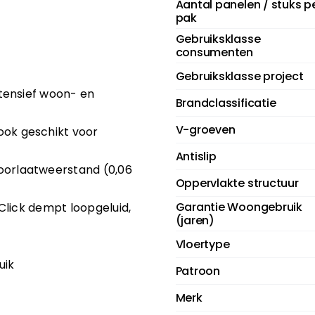
Aantal panelen / stuks p
pak
Gebruiksklasse
consumenten
Gebruiksklasse project
tensief woon- en
Brandclassificatie
V-groeven
ook geschikt voor
Antislip
orlaatweerstand (0,06
Oppervlakte structuur
Garantie Woongebruik
 Click dempt loopgeluid,
(jaren)
Vloertype
uik
Patroon
Merk