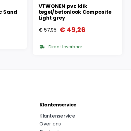
VTWONEN pvc klik
ic Sand
tegel/betonlook Composite
Light grey
€
49,26
€
57,95
Oorspronkelijke
Huidige
prijs
prijs
Direct leverbaar
was:
is:
€ 57,95.
€ 49,26.
Klantenservice
Klantenservice
Over ons