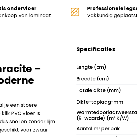
tis ondervloer
Professionele legs
aankoop van laminaat
Vakkundig geplaats
Specificaties
racite –
Lengte (cm)
moderne
Breedte (cm)
Totale dikte (mm)
Dikte-toplaag-mm
l je een stoere
Warmtedoorlaatweerst
klik PVC vloer is
(R-waarde) (m² K/W)
dus snel en zonder lijm
Aantal m² per pak
 geschikt voor zwaar