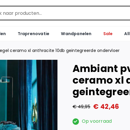
len
Traprenovatie
Wandpanelen
Sale
Al
tegel ceramo xl anthracite 10db geintegreerde ondervloer
Ambiant pv
ceramo xl 
geintegree
€
42,46
€
49,95
Oorspronkelijke
Huidige
prijs
prijs
Op voorraad