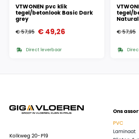
VTWONEN pvc klik
VTWONE
tegel/betonlook Basic Dark
tegel/b
grey
Natural
€
49,26
€
57,95
€
57,95
Oorspronkelijke
Huidige
Oorspr
Huidi
prijs
prijs
prijs
prijs
Direct leverbaar
Direc
was:
is:
was:
is:
€ 57,95.
€ 49,26.
€ 57,9
€ 49,2
Ons assor
PVC
Laminaat
Kolkweg 20-P19