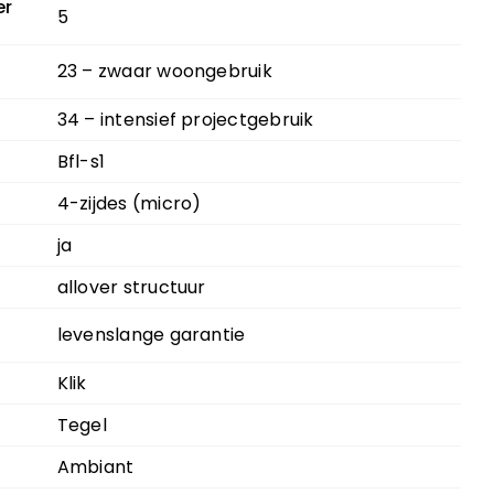
er
5
23 – zwaar woongebruik
34 – intensief projectgebruik
Bfl-s1
4-zijdes (micro)
ja
allover structuur
levenslange garantie
Klik
Tegel
Ambiant