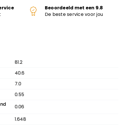
ervice
Beoordeeld met een 9.8
t
De beste service voor jou
81.2
40.6
7.0
0.55
and
0.06
1.648