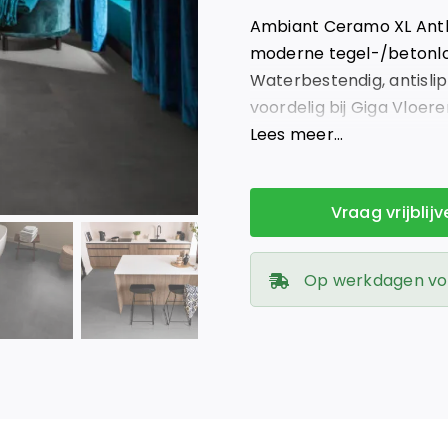
was:
is:
Ambiant Ceramo XL Anthr
€ 49,95.
€ 42,46.
moderne tegel-/betonlo
Waterbestendig, antisli
voordelig bij Giga Vloer
Nederland!
Lees meer…
Vraag vrijblij
Op werkdagen voor