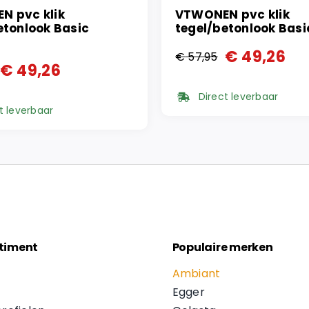
N pvc klik
VTWONEN pvc klik
etonlook Basic
tegel/betonlook Bas
€
49,26
€
57,95
Oorspronkelijke
Huidige
€
49,26
onkelijke
ge
prijs
prijs
Direct leverbaar
was:
is:
t leverbaar
€ 57,95.
€ 49,26.
5.
6.
timent
Populaire merken
Ambiant
Egger