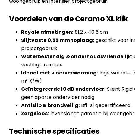
woongebruik én intensief projectgebruik.
Voordelen van de Ceramo XL klik
Royale afmetingen:
81,2 x 40,6 cm
Slijtvaste 0,55 mm toplaag:
geschikt voor in
projectgebruik
Waterbestendig & onderhoudsvriendelijk:
vochtige ruimtes
Ideaal met vloerverwarming:
lage warmtedo
m² K/W)
Geïntegreerde 10 dB ondervloer:
Silent Rigid
geen aparte ondervloer nodig
Antislip & brandveilig:
Bfl-s1 gecertificeerd
Zorgeloos:
levenslange garantie bij woongebr
Technische specificaties