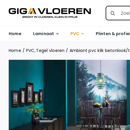
Skip
Search
to
for:
content
Home
Laminaat
PVC
Plinten & profie
Home
PVC
Tegel vloeren
Ambiant pvc klik betonlook/