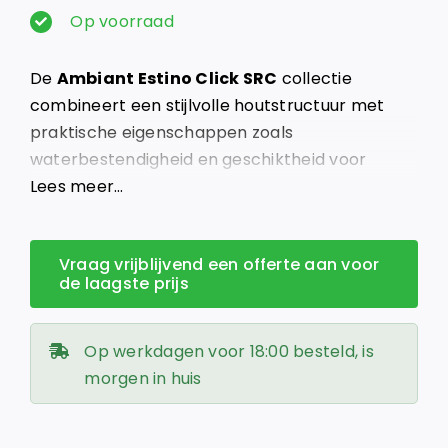
prijs
prijs
Op voorraad
was:
is:
De
Ambiant Estino Click SRC
collectie
€ 49,95.
€ 42,46.
combineert een stijlvolle houtstructuur met
praktische eigenschappen zoals
waterbestendigheid en geschiktheid voor
vloerverwarming, ideaal voor elk interieur.
Lees meer…
Vraag vrijblijvend een offerte aan voor
de laagste prijs
Op werkdagen voor 18:00 besteld, is
morgen in huis