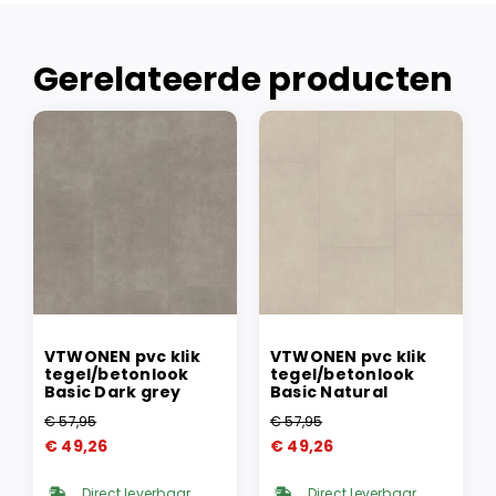
Gerelateerde producten
VTWONEN pvc klik
VTWONEN pvc klik
tegel/betonlook
tegel/betonlook
Basic Dark grey
Basic Natural
€
57,95
€
57,95
Oorspronkelijke
Huidige
Oorspronkelijke
Huidige
€
49,26
€
49,26
prijs
prijs
prijs
prijs
was:
is:
was:
is:
Direct leverbaar
Direct leverbaar