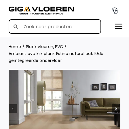
Skip
to
content
Search
for:
Home
Plank vloeren
PVC
Ambiant pvc klik plank Estino natural oak 10db
geintegreerde ondervloer