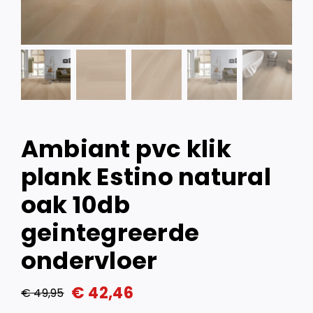
Ambiant pvc klik
plank Estino natural
oak 10db
geintegreerde
ondervloer
€
42,46
€
49,95
Oorspronkelijke
Huidige