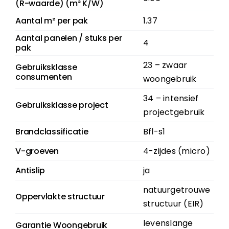
(R-waarde) (m² K/W)
Aantal m² per pak
1.37
Aantal panelen / stuks per
4
pak
23 – zwaar
Gebruiksklasse
consumenten
woongebruik
34 – intensief
Gebruiksklasse project
projectgebruik
Brandclassificatie
Bfl-s1
V-groeven
4-zijdes (micro)
Antislip
ja
natuurgetrouwe
Oppervlakte structuur
structuur (EIR)
levenslange
Garantie Woongebruik