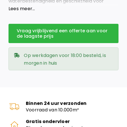
waterbestendigheid en geschiktheid voor
vloerverwarming, ideaal voor elk interieur.
Lees meer…
Vraag vrijblijvend een offerte aan voor
de laagste prijs
Op werkdagen voor 18:00 besteld, is
morgen in huis
Binnen 24 uur verzonden
Voorraad van 10.000m²
Gratis ondervloer