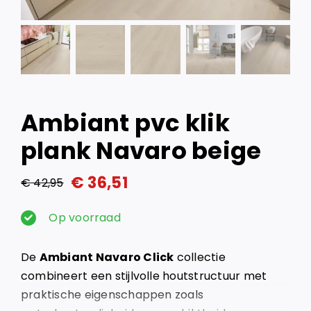
Ambiant pvc klik
plank Navaro beige
€
36,51
€
42,95
Oorspronkelijke
Huidige
prijs
prijs
Op voorraad
was:
is:
De
Ambiant Navaro Click
collectie
€ 42,95.
€ 36,51.
combineert een stijlvolle houtstructuur met
praktische eigenschappen zoals