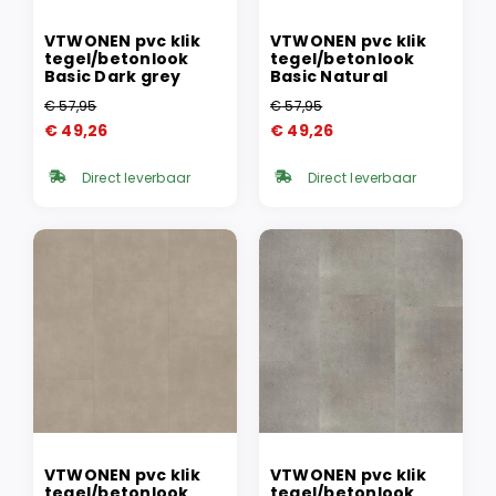
VTWONEN pvc klik
VTWONEN pvc klik
tegel/betonlook
tegel/betonlook
Basic Dark grey
Basic Natural
€
57,95
€
57,95
Oorspronkelijke
Huidige
Oorspronkelijke
Huidige
€
49,26
€
49,26
prijs
prijs
prijs
prijs
was:
is:
was:
is:
Direct leverbaar
Direct leverbaar
€ 57,95.
€ 49,26.
€ 57,95.
€ 49,26.
VTWONEN pvc klik
VTWONEN pvc klik
tegel/betonlook
tegel/betonlook