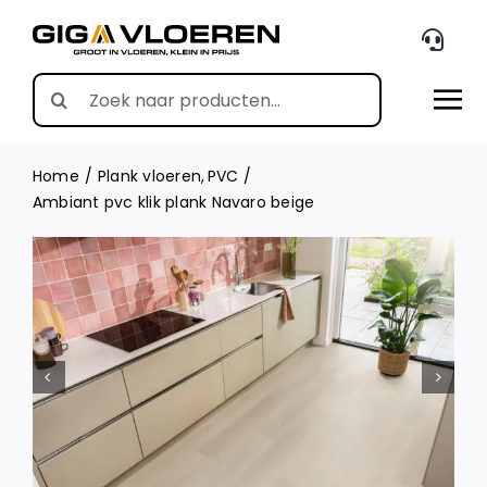
Skip
to
content
Search
for:
Home
Plank vloeren
PVC
Ambiant pvc klik plank Navaro beige