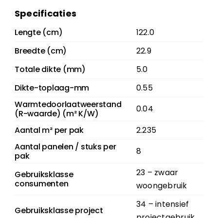
Specificaties
Lengte (cm)
122.0
Breedte (cm)
22.9
Totale dikte (mm)
5.0
Dikte-toplaag-mm
0.55
Warmtedoorlaatweerstand
0.04
(R-waarde) (m² K/W)
Aantal m² per pak
2.235
Aantal panelen / stuks per
8
pak
23 – zwaar
Gebruiksklasse
consumenten
woongebruik
34 – intensief
Gebruiksklasse project
projectgebruik