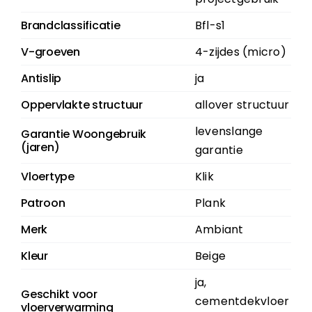
Brandclassificatie
Bfl-s1
V-groeven
4-zijdes (micro)
Antislip
ja
Oppervlakte structuur
allover structuur
levenslange
Garantie Woongebruik
(jaren)
garantie
Vloertype
Klik
Patroon
Plank
Merk
Ambiant
Kleur
Beige
ja,
Geschikt voor
cementdekvloer
vloerverwarming