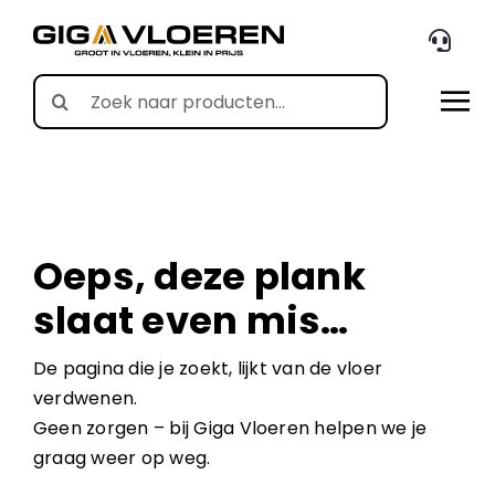
Skip
to
content
Search
for:
Oeps, deze plank
slaat even mis…
De pagina die je zoekt, lijkt van de vloer
verdwenen.
Geen zorgen – bij Giga Vloeren helpen we je
graag weer op weg.