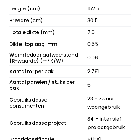
Lengte (cm)
152.5
Breedte (cm)
30.5
Totale dikte (mm)
7.0
Dikte-toplaag-mm
0.55
Warmtedoorlaatweerstand
0.06
(R-waarde) (m² K/W)
Aantal m² per pak
2.791
Aantal panelen / stuks per
6
pak
23 – zwaar
Gebruiksklasse
consumenten
woongebruik
34 – intensief
Gebruiksklasse project
projectgebruik
Brandclassificatie
Bfl-s1