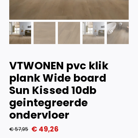
VTWONEN pvc klik
plank Wide board
Sun Kissed 10db
geintegreerde
ondervloer
€
49,26
€
57,95
Oorspronkelijke
Huidige