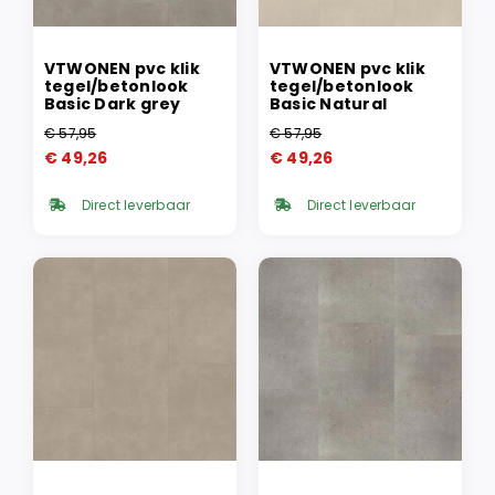
VTWONEN pvc klik
VTWONEN pvc klik
tegel/betonlook
tegel/betonlook
Basic Dark grey
Basic Natural
€
57,95
€
57,95
Oorspronkelijke
Huidige
Oorspronkelijke
Huidige
€
49,26
€
49,26
prijs
prijs
prijs
prijs
was:
is:
was:
is:
Direct leverbaar
Direct leverbaar
€ 57,95.
€ 49,26.
€ 57,95.
€ 49,26.