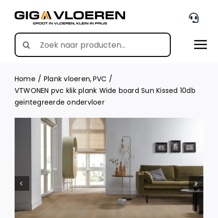
Skip
to
content
Search
for:
Home
Plank vloeren
PVC
VTWONEN pvc klik plank Wide board Sun Kissed 10db
geintegreerde ondervloer