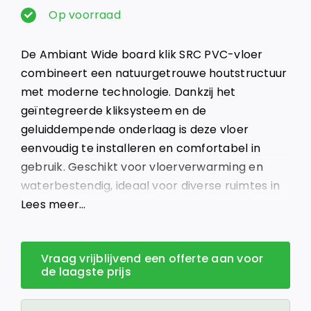
prijs
prijs
Op voorraad
was:
is:
De Ambiant Wide board klik SRC PVC-vloer
€ 57,95.
€ 49,26.
combineert een natuurgetrouwe houtstructuur
met moderne technologie. Dankzij het
geïntegreerde kliksysteem en de
geluiddempende onderlaag is deze vloer
eenvoudig te installeren en comfortabel in
gebruik. Geschikt voor vloerverwarming en
waterbestendig, ideaal voor diverse ruimtes in
huis.
Lees meer…
Vraag vrijblijvend een offerte aan voor
de laagste prijs