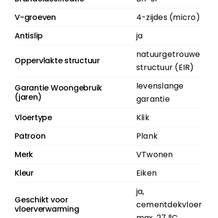
V-groeven
4-zijdes (micro)
Antislip
ja
natuurgetrouwe
Oppervlakte structuur
structuur (EIR)
levenslange
Garantie Woongebruik
(jaren)
garantie
Vloertype
Klik
Patroon
Plank
Merk
VTwonen
Kleur
Eiken
ja,
Geschikt voor
cementdekvloer
vloerverwarming
max. 27 °C