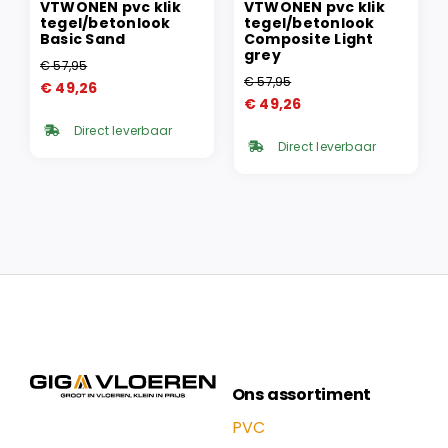
VTWONEN pvc klik
VTWONEN pvc klik
tegel/betonlook
tegel/betonlook
Basic Sand
Composite Light
grey
€
57,95
Oorspronkelijke
Huidige
€
57,95
€
49,26
Oorspronkelijke
Huidige
prijs
prijs
€
49,26
prijs
prijs
was:
is:
Direct leverbaar
was:
is:
€ 57,95.
€ 49,26.
Direct leverbaar
€ 57,95.
€ 49,26.
Ons assortiment
PVC