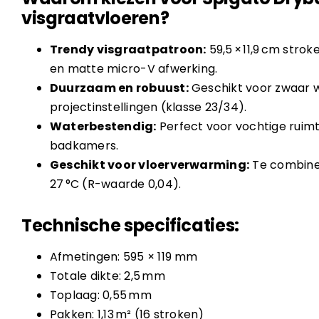
visgraatvloeren?
Trendy visgraatpatroon:
59,5 × 11,9 cm strok
en matte micro-V afwerking.
Duurzaam en robuust:
Geschikt voor zwaar 
projectinstellingen (klasse 23/34).
Waterbestendig:
Perfect voor vochtige ruim
badkamers.
Geschikt voor vloerverwarming:
Te combine
27 °C (R-waarde 0,04).
Technische specificaties:
Afmetingen: 595 × 119 mm
Totale dikte: 2,5 mm
Toplaag: 0,55 mm
Pakken: 1,13 m² (16 stroken)