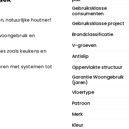
Gebruiksklasse
consumenten
en, natuurlijke houtnerf
Gebruiksklasse project
Brandclassificatie
woongebruik en
V-groeven
tes zoals keukens en
Antislip
ren met systemen tot
Oppervlakte structuur
Garantie Woongebruik
(jaren)
Vloertype
Patroon
Merk
Kleur