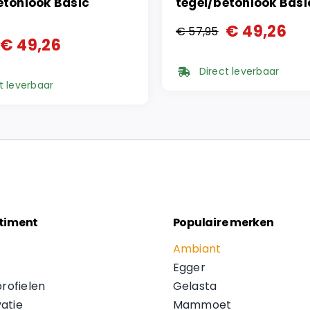
etonlook Basic
tegel/betonlook Bas
€
49,26
€
57,95
Oorspronkelijke
Huidige
€
49,26
onkelijke
ge
prijs
prijs
Direct leverbaar
was:
is:
t leverbaar
€ 57,95.
€ 49,26.
5.
6.
timent
Populaire merken
Ambiant
Egger
profielen
Gelasta
atie
Mammoet