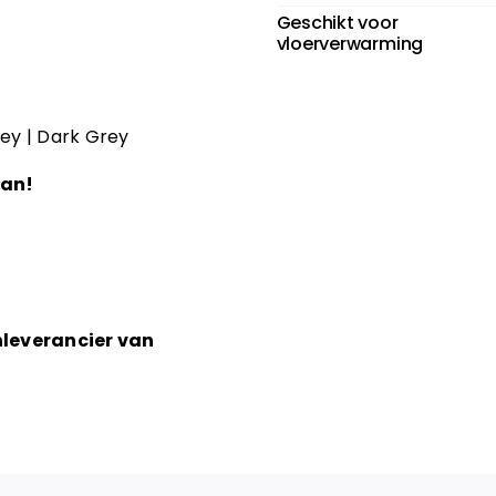
Geschikt voor
vloerverwarming
rey | Dark Grey
aan!
nleverancier van