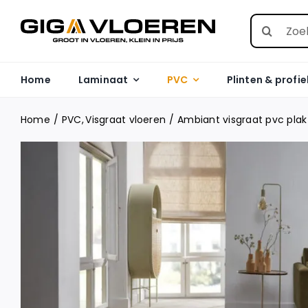
Skip
Search
to
for:
content
Home
Laminaat
PVC
Plinten & profie
Home
PVC
Visgraat vloeren
Ambiant visgraat pvc plak