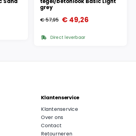
ic Sand
tegel/betonlook Basic Light
grey
€
49,26
€
57,95
Oorspronkelijke
Huidige
prijs
prijs
Direct leverbaar
was:
is:
€ 57,95.
€ 49,26.
Klantenservice
Klantenservice
Over ons
Contact
Retourneren