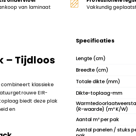
tis ondervloer
Professionele legs
aankoop van laminaat
Vakkundig geplaats
Specificaties
 – Tijdloos
Lengte (cm)
Breedte (cm)
Totale dikte (mm)
 combineert klassieke
natuurgetrouwe EIR-
Dikte-toplaag-mm
toplaag biedt deze plak
Warmtedoorlaatweerst
eid en
(R-waarde) (m² K/W)
Aantal m² per pak
Aantal panelen / stuks p
ack
pak