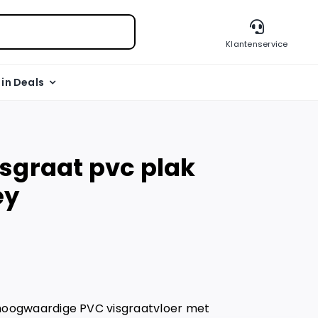
Klantenservice
l in Deals
sgraat pvc plak
ey
 hoogwaardige PVC visgraatvloer met