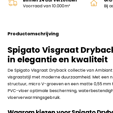
Binnen 24 uur verzonden
Gra
Voorraad van 10.000m²
Bij 
Productomschrijving
Spigato Visgraat Dryback
in elegantie en kwaliteit
De Spigato Visgraat Dryback collectie van Ambiant
visgraatstijl met moderne duurzaamheid. Met een 
structuur, micro V-groeven en een matte 0,55 mm 
PVC-vloer optimale bescherming, waterbestendigh
vloerverwarmingsgebruik.
Waarom kiezen voor Spigato Dryb