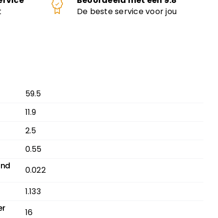
ervice
Beoordeeld met een 9.8
t
De beste service voor jou
59.5
11.9
2.5
0.55
and
0.022
1.133
er
16