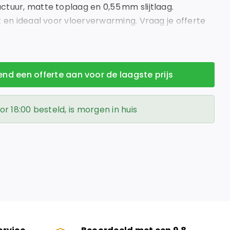
tuur, matte toplaag en 0,55 mm slijtlaag.
t en ideaal voor vloerverwarming. Vraag je offerte
é voordeligste vloerenleverancier van Nederland!
vend een offerte aan voor de laagste prijs
 18:00 besteld, is morgen in huis