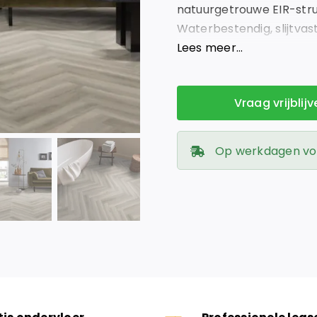
natuurgetrouwe EIR-struc
Waterbestendig, slijtvas
aan bij Giga Vloeren – d
Lees meer…
Vraag vrijblij
Op werkdagen voor