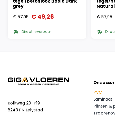
tegel/betonlook Basic Dark
tegel/b
grey
Natural
€
49,26
€
57,95
€
57,95
Oorspronkelijke
Huidige
Oorspr
Huidi
prijs
prijs
prijs
prijs
Direct leverbaar
Direc
was:
is:
was:
is:
€ 57,95.
€ 49,26.
€ 57,9
€ 49,2
Ons assor
PVC
Laminaat
Kolkweg 20-P19
Plinten & 
8243 PN Lelystad
Traprenov