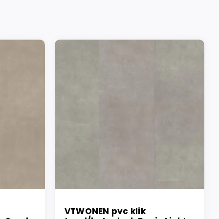
VTWONEN pvc klik