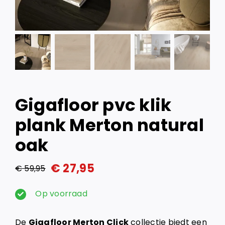
Gigafloor pvc klik
plank Merton natural
oak
€
27,95
€
59,95
Oorspronkelijke
Huidige
prijs
prijs
Op voorraad
was:
is:
De
Gigafloor Merton Click
collectie biedt een