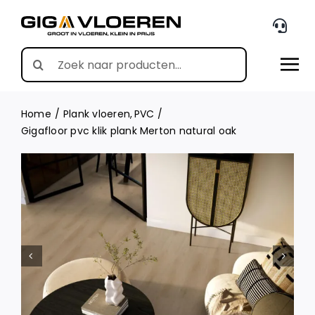
Skip
to
content
Search
for:
Home
Plank vloeren
PVC
Gigafloor pvc klik plank Merton natural oak