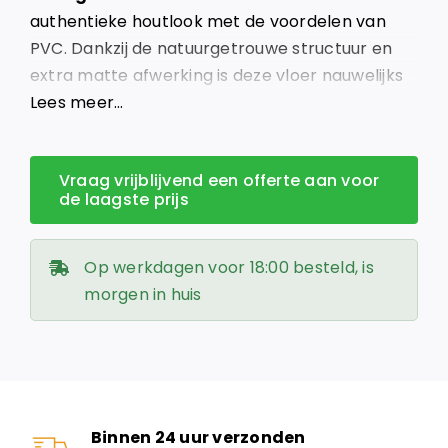
€ 59,95.
€ 27,95.
authentieke houtlook met de voordelen van
PVC. Dankzij de natuurgetrouwe structuur en
extra matte afwerking is deze vloer nauwelijks
van echt hout te onderscheiden.
Lees meer…
Vraag vrijblijvend een offerte aan voor
de laagste prijs
Op werkdagen voor 18:00 besteld, is
morgen in huis
Binnen 24 uur verzonden