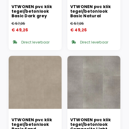
VTWONEN pvc klik
VTWONEN pvc klik
tegel/betonlook
tegel/betonlook
Basic Dark grey
Basic Natural
€
57,95
€
57,95
Oorspronkelijke
Huidige
Oorspronkelijke
Huidige
€
49,26
€
49,26
prijs
prijs
prijs
prijs
was:
is:
was:
is:
Direct leverbaar
Direct leverbaar
€ 57,95.
€ 49,26.
€ 57,95.
€ 49,26.
VTWONEN pvc klik
VTWONEN pvc klik
tegel/betonlook
tegel/betonlook
Basic Sand
Composite Light