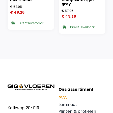
grey
€
57,95
Oorspronkelijke
Huidige
€
57,95
€
49,26
Oorspronkelijke
Huidige
prijs
prijs
€
49,26
prijs
prijs
was:
is:
Direct leverbaar
was:
is:
€ 57,95.
€ 49,26.
Direct leverbaar
€ 57,95.
€ 49,26.
Ons assortiment
PVC
Laminaat
Kolkweg 20-P19
Plinten & profielen