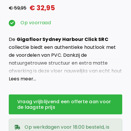
€
32,95
€
59,95
Oorspronkelijke
Huidige
prijs
prijs
Op voorraad
was:
is:
De
Gigafloor Sydney Harbour Click SRC
€ 59,95.
€ 32,95.
collectie biedt een authentieke houtlook met
de voordelen van PVC. Dankzij de
natuurgetrouwe structuur en extra matte
afwerking is deze vloer nauwelijks van echt hout
te onderscheiden.
Lees meer…
Vraag vrijblijvend een offerte aan voor
de laagste prijs
Op werkdagen voor 18:00 besteld, is