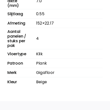
dikte
7.0
(mm)
Slijtlaag
0.55
Afmeting
152×22.17
Aantal
panelen /
4
stuks per
pak
Vloertype
Klik
Patroon
Plank
Merk
Gigafloor
Kleur
Beige