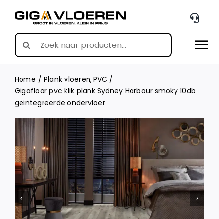
Skip
to
content
Search
for:
Home
Plank vloeren
PVC
Gigafloor pvc klik plank Sydney Harbour smoky 10db
geintegreerde ondervloer