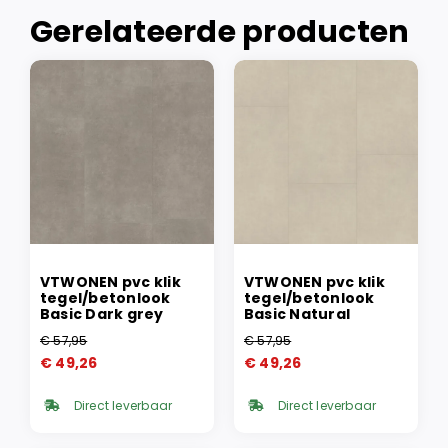
Gerelateerde producten
VTWONEN pvc klik
VTWONEN pvc klik
tegel/betonlook
tegel/betonlook
Basic Dark grey
Basic Natural
€
57,95
€
57,95
Oorspronkelijke
Huidige
Oorspronkelijke
Huidige
€
49,26
€
49,26
prijs
prijs
prijs
prijs
was:
is:
was:
is:
Direct leverbaar
Direct leverbaar
€ 57,95.
€ 49,26.
€ 57,95.
€ 49,26.