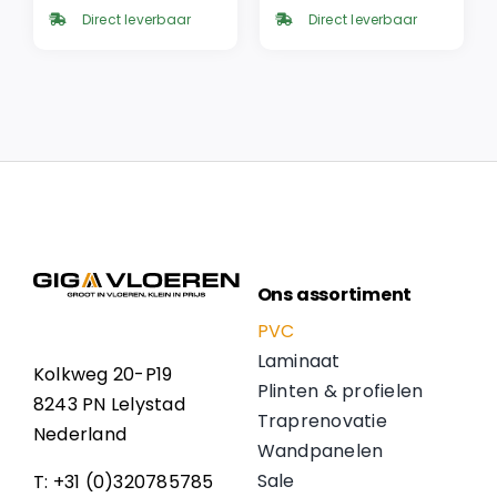
was:
is:
was:
is:
Direct leverbaar
Direct leverbaar
€ 57,95.
€ 49,26.
€ 49,95.
€ 42,46.
Ons assortiment
PVC
Laminaat
Kolkweg 20-P19
Plinten & profielen
8243 PN Lelystad
Traprenovatie
Nederland
Wandpanelen
Sale
T: +31 (0)320785785