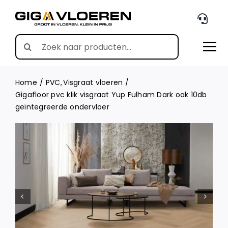
Skip
to
content
Search
for:
Home
PVC
Visgraat vloeren
Gigafloor pvc klik visgraat Yup Fulham Dark oak 10db
geïntegreerde ondervloer