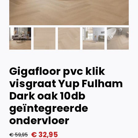
Gigafloor pvc klik
visgraat Yup Fulham
Dark oak 10db
geïntegreerde
ondervloer
€
32,95
€
59,95