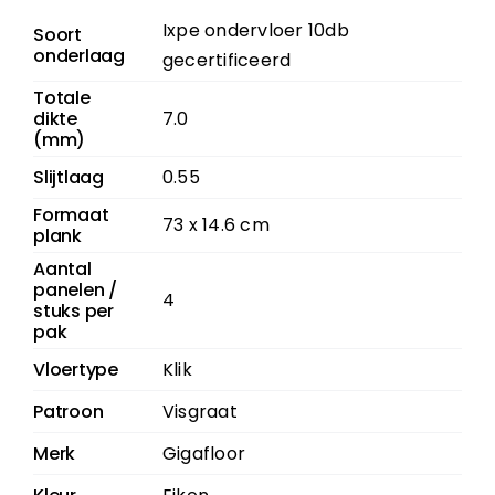
Ixpe ondervloer 10db
Soort
onderlaag
gecertificeerd
Totale
dikte
7.0
(mm)
Slijtlaag
0.55
Formaat
73 x 14.6 cm
plank
Aantal
panelen /
4
stuks per
pak
Vloertype
Klik
Patroon
Visgraat
Merk
Gigafloor