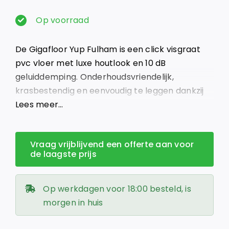
Oorspronkelijke
Huidige
prijs
prijs
Op voorraad
was:
is:
De Gigafloor Yup Fulham is een click visgraat
€ 59,95.
€ 32,95.
pvc vloer met luxe houtlook en 10 dB
geluiddemping. Onderhoudsvriendelijk,
krasbestendig en eenvoudig te leggen dankzij
het kliksysteem.
Lees meer…
Vraag vrijblijvend een offerte aan voor
de laagste prijs
Op werkdagen voor 18:00 besteld, is
morgen in huis