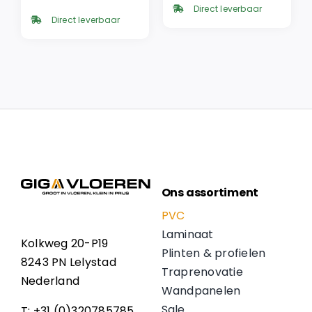
prijs
prijs
was:
is:
Direct leverbaar
was:
is:
€ 49,95.
€ 42,46.
Direct leverbaar
€ 57,95.
€ 49,26.
Ons assortiment
PVC
Laminaat
Kolkweg 20-P19
Plinten & profielen
8243 PN Lelystad
Traprenovatie
Nederland
Wandpanelen
Sale
T: +31 (0)320785785