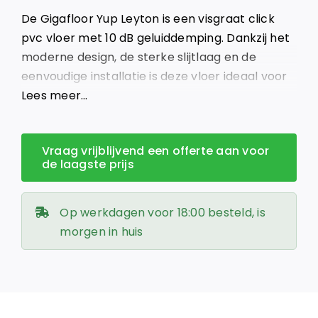
was:
is:
De Gigafloor Yup Leyton is een visgraat click
€ 59,95.
€ 32,95.
pvc vloer met 10 dB geluiddemping. Dankzij het
moderne design, de sterke slijtlaag en de
eenvoudige installatie is deze vloer ideaal voor
elk interieur.
Lees meer…
Vraag vrijblijvend een offerte aan voor
de laagste prijs
Op werkdagen voor 18:00 besteld, is
morgen in huis