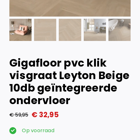
Gigafloor pvc klik
visgraat Leyton Beige
10db geïntegreerde
ondervloer
€
32,95
€
59,95
Oorspronkelijke
Huidige
prijs
prijs
Op voorraad