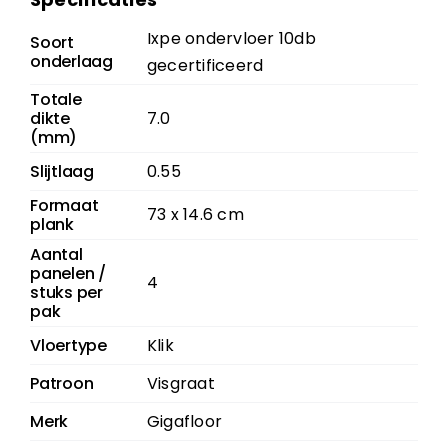
Ixpe ondervloer 10db
Soort
onderlaag
gecertificeerd
Totale
dikte
7.0
(mm)
Slijtlaag
0.55
Formaat
73 x 14.6 cm
plank
Aantal
panelen /
4
stuks per
pak
Vloertype
Klik
Patroon
Visgraat
Merk
Gigafloor