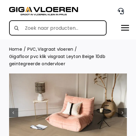
Skip
to
content
Search
for:
Home
PVC
Visgraat vloeren
Gigafloor pvc klik visgraat Leyton Beige 10db
geïntegreerde ondervloer