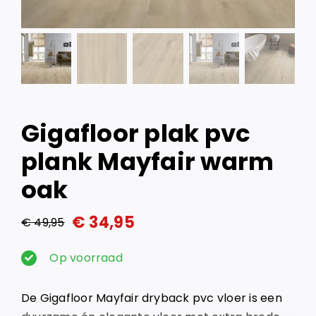
Gigafloor plak pvc
plank Mayfair warm
oak
€
34,95
€
49,95
Oorspronkelijke
Huidige
prijs
prijs
Op voorraad
was:
is:
De Gigafloor Mayfair dryback pvc vloer is een
€ 49,95.
€ 34,95.