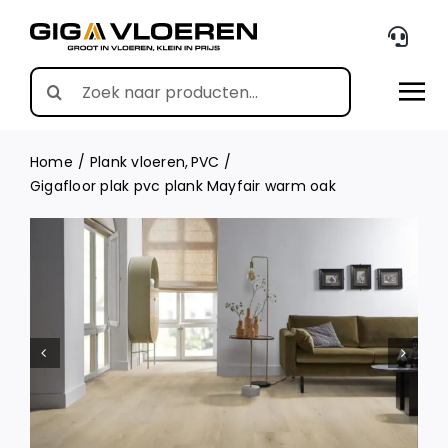
Skip
to
content
Search
for:
Home
Plank vloeren
PVC
Gigafloor plak pvc plank Mayfair warm oak