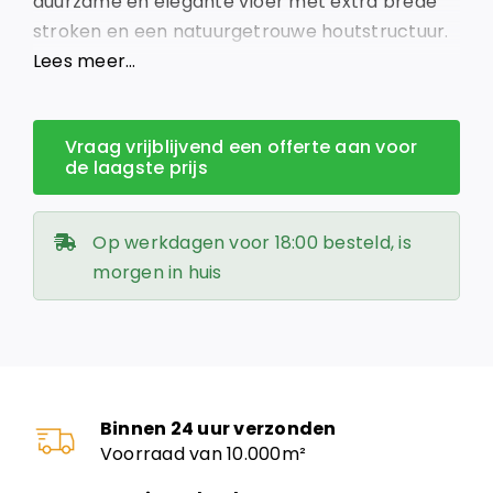
duurzame én elegante vloer met extra brede
stroken en een natuurgetrouwe houtstructuur.
Ideaal voor wie luxe en milieu wil combineren.
Lees meer…
Vraag vrijblijvend een offerte aan voor
de laagste prijs
Op werkdagen voor 18:00 besteld, is
morgen in huis
Binnen 24 uur verzonden
Voorraad van 10.000m²