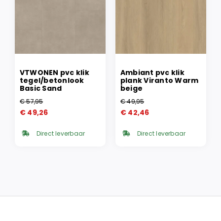
VTWONEN pvc klik
Ambiant pvc klik
tegel/betonlook
plank Viranto Warm
Basic Sand
beige
€
57,95
€
49,95
Oorspronkelijke
Huidige
Oorspronkelijke
Huidige
€
49,26
€
42,46
prijs
prijs
prijs
prijs
was:
is:
was:
is:
Direct leverbaar
Direct leverbaar
€ 57,95.
€ 49,26.
€ 49,95.
€ 42,46.