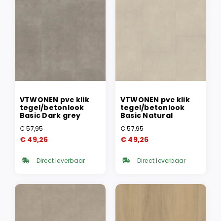
VTWONEN pvc klik
VTWONEN pvc klik
tegel/betonlook
tegel/betonlook
Basic Dark grey
Basic Natural
€
57,95
€
57,95
Oorspronkelijke
Huidige
Oorspronkelijke
Huidige
€
49,26
€
49,26
prijs
prijs
prijs
prijs
was:
is:
was:
is:
Direct leverbaar
Direct leverbaar
€ 57,95.
€ 49,26.
€ 57,95.
€ 49,26.