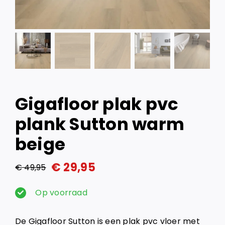
Gigafloor plak pvc
plank Sutton warm
beige
€
29,95
€
49,95
Oorspronkelijke
Huidige
prijs
prijs
Op voorraad
was:
is:
De Gigafloor Sutton is een plak pvc vloer met
€ 49,95.
€ 29,95.