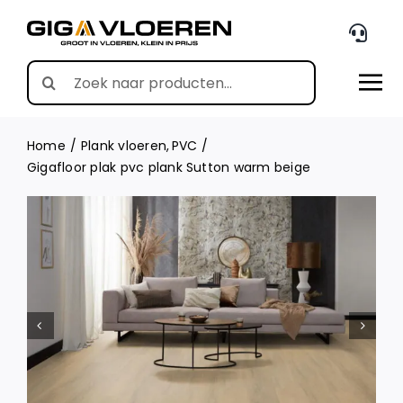
Skip
to
content
Search
for:
Home
Plank vloeren
PVC
Gigafloor plak pvc plank Sutton warm beige