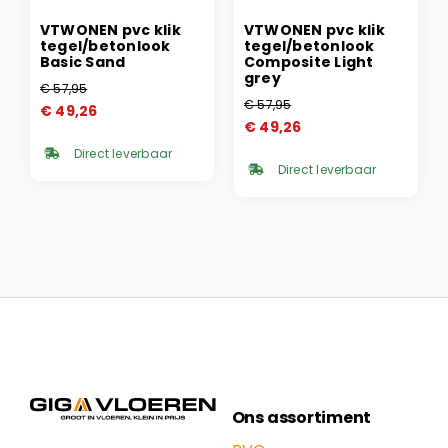
VTWONEN pvc klik
VTWONEN pvc klik
tegel/betonlook
tegel/betonlook
Basic Sand
Composite Light
grey
€
57,95
Oorspronkelijke
Huidige
€
57,95
€
49,26
Oorspronkelijke
Huidige
prijs
prijs
€
49,26
prijs
prijs
was:
is:
Direct leverbaar
was:
is:
€ 57,95.
€ 49,26.
Direct leverbaar
€ 57,95.
€ 49,26.
Ons assortiment