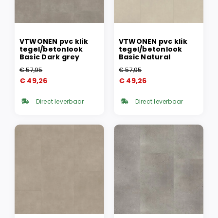
VTWONEN pvc klik
VTWONEN pvc klik
tegel/betonlook
tegel/betonlook
Basic Dark grey
Basic Natural
€
57,95
€
57,95
Oorspronkelijke
Huidige
Oorspronkelijke
Huidige
€
49,26
€
49,26
prijs
prijs
prijs
prijs
was:
is:
was:
is:
Direct leverbaar
Direct leverbaar
€ 57,95.
€ 49,26.
€ 57,95.
€ 49,26.