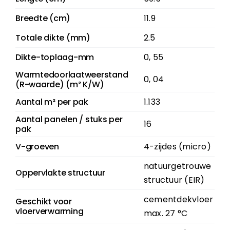
Breedte (cm)
11.9
Totale dikte (mm)
2.5
Dikte-toplaag-mm
0, 55
Warmtedoorlaatweerstand
0, 04
(R-waarde) (m² K/W)
Aantal m² per pak
1.133
Aantal panelen / stuks per
16
pak
V-groeven
4-zijdes (micro)
natuurgetrouwe
Oppervlakte structuur
structuur (EIR)
cementdekvloer
Geschikt voor
vloerverwarming
max. 27 °C