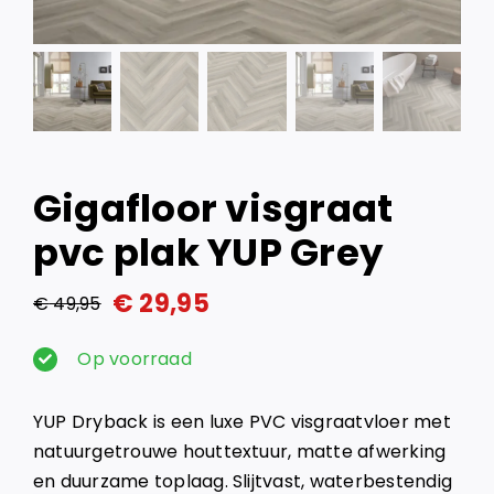
Gigafloor visgraat
pvc plak YUP Grey
€
29,95
€
49,95
Oorspronkelijke
Huidige
prijs
prijs
Op voorraad
was:
is:
YUP Dryback is een luxe PVC visgraatvloer met
€ 49,95.
€ 29,95.
natuurgetrouwe houttextuur, matte afwerking
en duurzame toplaag. Slijtvast, waterbestendig