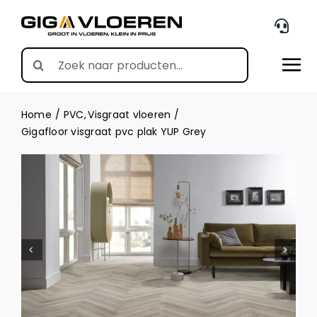
Skip
to
content
Search
for:
Home
PVC
Visgraat vloeren
Gigafloor visgraat pvc plak YUP Grey