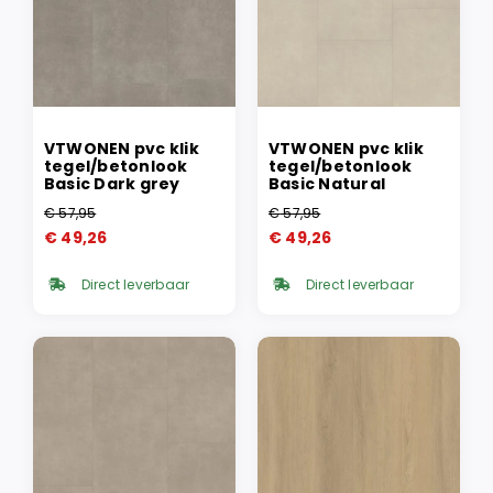
VTWONEN pvc klik
VTWONEN pvc klik
tegel/betonlook
tegel/betonlook
Basic Dark grey
Basic Natural
€
57,95
€
57,95
Oorspronkelijke
Huidige
Oorspronkelijke
Huidige
€
49,26
€
49,26
prijs
prijs
prijs
prijs
was:
is:
was:
is:
Direct leverbaar
Direct leverbaar
€ 57,95.
€ 49,26.
€ 57,95.
€ 49,26.