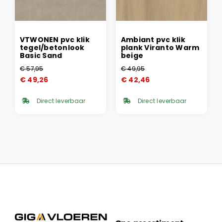
VTWONEN pvc klik
Ambiant pvc klik
tegel/betonlook
plank Viranto Warm
Basic Sand
beige
€
57,95
€
49,95
Oorspronkelijke
Huidige
Oorspronkelijke
Huidige
€
49,26
€
42,46
prijs
prijs
prijs
prijs
was:
is:
was:
is:
Direct leverbaar
Direct leverbaar
€ 57,95.
€ 49,26.
€ 49,95.
€ 42,46.