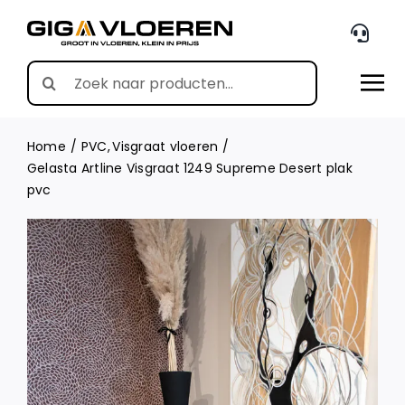
Skip
to
content
Search
for:
Home
PVC
Visgraat vloeren
Gelasta Artline Visgraat 1249 Supreme Desert plak
pvc