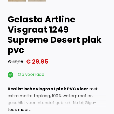
Gelasta Artline
Visgraat 1249
Supreme Desert plak
pvc
€
29,95
€
49,95
Oorspronkelijke
Huidige
prijs
prijs
Op voorraad
was:
is:
Realistische visgraat plak PVC vloer
met
€ 49,95.
€ 29,95.
extra matte toplaag, 100% waterproof en
geschikt voor intensief gebruik. Nu bij Giga-
vloeren in Lelystad!
Lees meer…