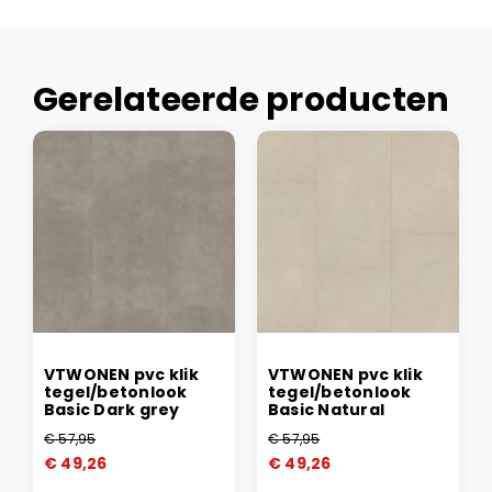
Gerelateerde producten
VTWONEN pvc klik
VTWONEN pvc klik
tegel/betonlook
tegel/betonlook
Basic Dark grey
Basic Natural
€
57,95
€
57,95
Oorspronkelijke
Huidige
Oorspronkelijke
Huidige
€
49,26
€
49,26
prijs
prijs
prijs
prijs