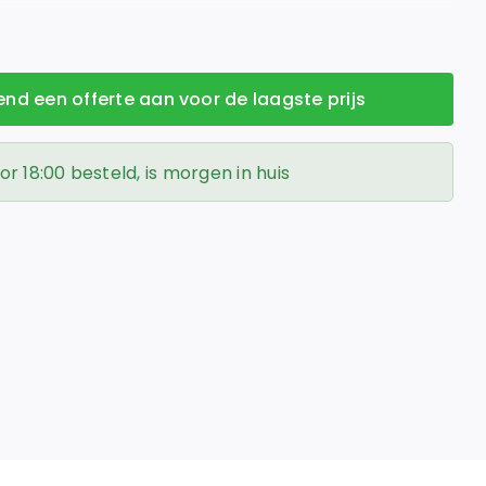
listische houtstructuur, ideaal voor elk interieur.
vend een offerte aan voor de laagste prijs
 18:00 besteld, is morgen in huis