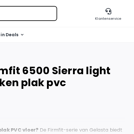
Klantenservice
l in Deals
mfit 6500 Sierra light
oken plak pvc
plak PVC vloer?
De Firmfit-serie van Gelasta biedt