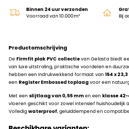
Binnen 24 uur verzonden
Gra
Voorraad van 10.000m²
Bij 
Productomschrijving
De
Firmfit plak PVC collectie
van Gelasta biedt e
van luxe uitstraling, praktische voordelen en duur
hebben een indrukwekkend formaat van
154 x 23,
een
Register Embossed toplaag
voor een natuurg
Met een
slijtlaag van 0,55 mm
en een
klasse 42-
vloeren geschikt voor zowel intensief huishoudelijk
Volledig
waterproof
, geluiddempend en compatibe
Beschikbare varianten: