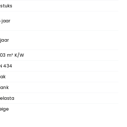
1 stuks
5 jaar
 jaar
.03 m² K/W
N 434
lak
lank
elasta
eige