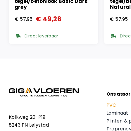
tegel/betonlook Basic Dark
tegel/b
grey
Natural
€
49,26
€
57,95
€
57,95
Oorspronkelijke
Huidige
Oorspr
Huidi
prijs
prijs
prijs
prijs
Direct leverbaar
Direc
was:
is:
was:
is:
€ 57,95.
€ 49,26.
€ 57,9
€ 49,2
Ons assor
PVC
Laminaat
Kolkweg 20-P19
Plinten & 
8243 PN Lelystad
Traprenov