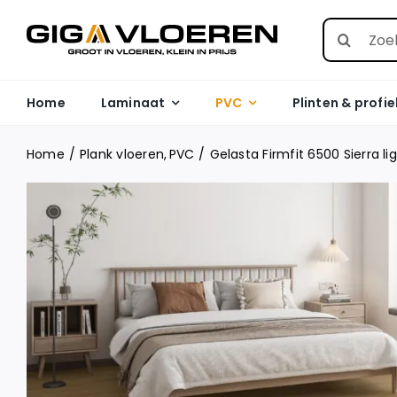
Skip
Search
to
for:
content
Home
Laminaat
PVC
Plinten & profie
Home
Plank vloeren
PVC
Gelasta Firmfit 6500 Sierra li