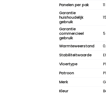
Panelen per pak
1
Garantie
huishoudelijk
1
gebruik
Garantie
commercieel
5
gebruik
Warmteweerstand
0
Stabiliteitwaarde
E
Vloertype
P
Patroon
P
Merk
G
Kleur
B