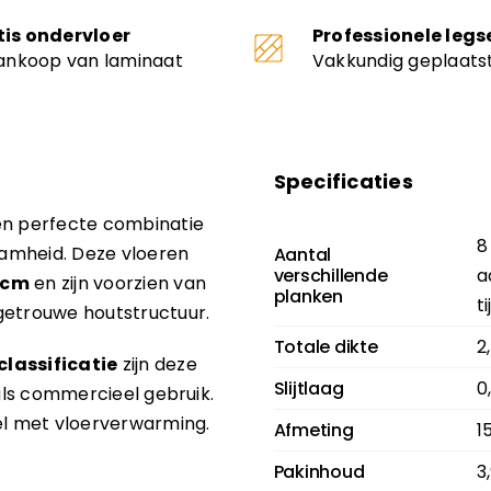
tis ondervloer
Professionele legs
aankoop van laminaat
Vakkundig geplaats
Specificaties
en perfecte combinatie
8
zaamheid. Deze vloeren
Aantal
verschillende
a
3 cm
en zijn voorzien van
planken
t
etrouwe houtstructuur.
Totale dikte
2
classificatie
zijn deze
Slijtlaag
0
 als commercieel gebruik.
l met vloerverwarming.
Afmeting
1
Pakinhoud
3