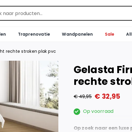
len
Traprenovatie
Wandpanelen
Sale
Al
ght rechte stroken plak pvc
Gelasta Fir
rechte str
€
32,95
€
49,95
Oorspronkelijke
Huidige
prijs
prijs
Op voorraad
was:
is:
Op zoek naar een luxe 
€ 49,95.
€ 32,95.