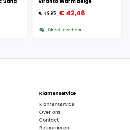
ic Sand
Viranto Warm beige
€
42,46
€
49,95
Oorspronkelijke
Huidige
prijs
prijs
Direct leverbaar
was:
is:
€ 49,95.
€ 42,46.
Klantenservice
Klantenservice
Over ons
Contact
Retourneren