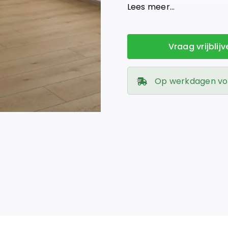
lange planken met een rea
Lees meer…
Vraag vrijblij
Op werkdagen voor