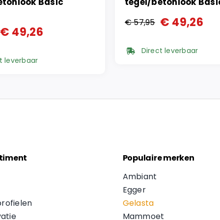
etonlook Basic
tegel/betonlook Bas
€
49,26
€
57,95
Oorspronkelijke
Huidige
€
49,26
onkelijke
ge
prijs
prijs
Direct leverbaar
was:
is:
t leverbaar
€ 57,95.
€ 49,26.
5.
6.
timent
Populaire merken
Ambiant
Egger
profielen
Gelasta
atie
Mammoet