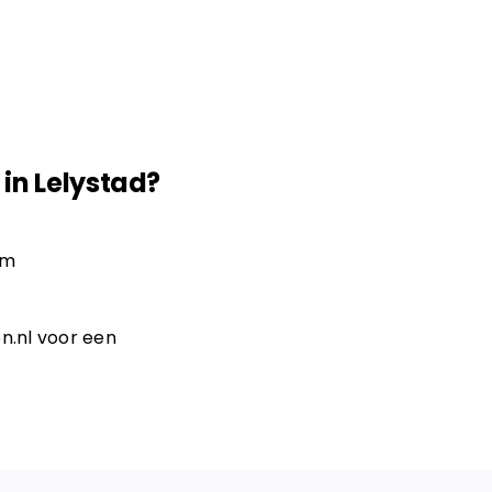
in Lelystad?
om
n.nl
voor een