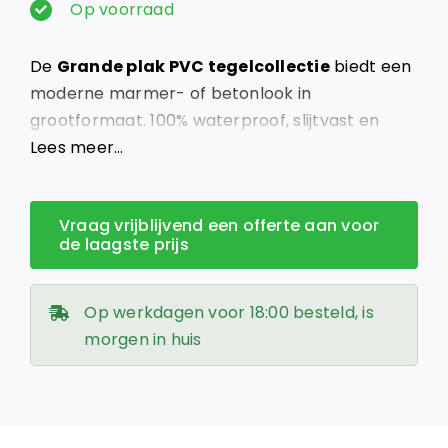
prijs
prijs
Op voorraad
was:
is:
De
Grande plak PVC tegelcollectie
biedt een
€ 49,95.
€ 32,95.
moderne marmer- of betonlook in
grootformaat. 100% waterproof, slijtvast en
geschikt voor vloerverwarming.
Lees meer…
Vraag vrijblijvend een offerte aan voor
de laagste prijs
Op werkdagen voor 18:00 besteld, is
morgen in huis