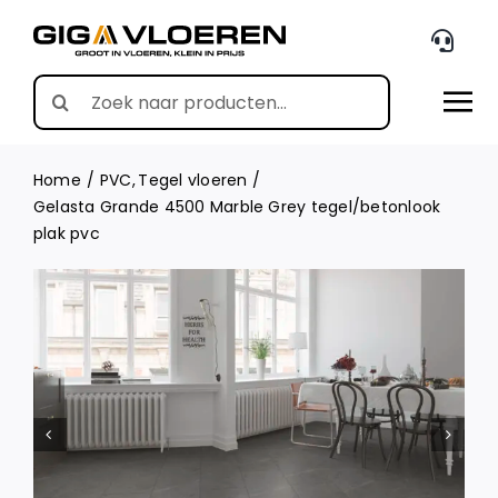
Skip
to
content
Search
for:
Home
PVC
Tegel vloeren
Gelasta Grande 4500 Marble Grey tegel/betonlook
plak pvc