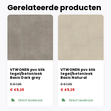
Gerelateerde producten
VTWONEN pvc klik
VTWONEN pvc klik
tegel/betonlook
tegel/betonlook
Basic Dark grey
Basic Natural
€
57,95
€
57,95
Oorspronkelijke
Huidige
Oorspronkelijke
Huidige
€
49,26
€
49,26
prijs
prijs
prijs
prijs
was:
is:
was:
is:
Direct leverbaar
Direct leverbaar
€ 57,95.
€ 49,26.
€ 57,95.
€ 49,26.