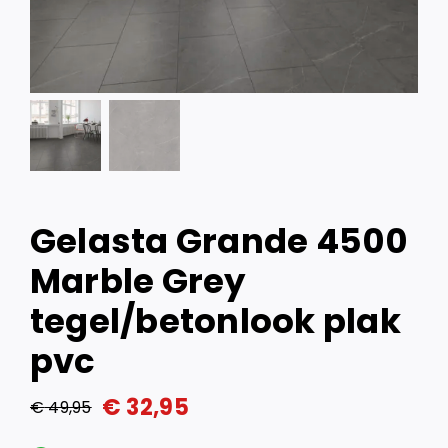
Gelasta Grande 4500
Marble Grey
tegel/betonlook plak
pvc
€
32,95
€
49,95
Oorspronkelijke
Huidige