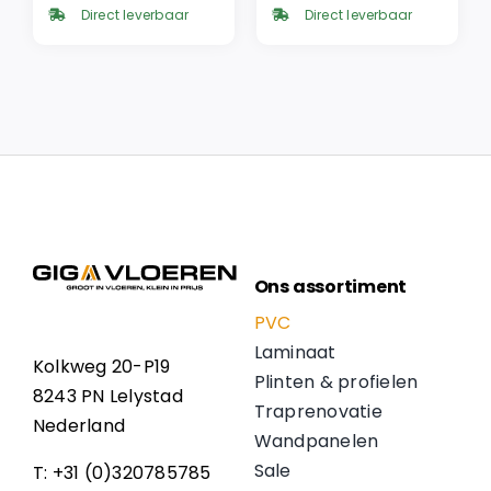
was:
is:
was:
is:
Direct leverbaar
Direct leverbaar
€ 57,95.
€ 49,26.
€ 49,95.
€ 42,46.
Ons assortiment
PVC
Laminaat
Kolkweg 20-P19
Plinten & profielen
8243 PN Lelystad
Traprenovatie
Nederland
Wandpanelen
Sale
T: +31 (0)320785785