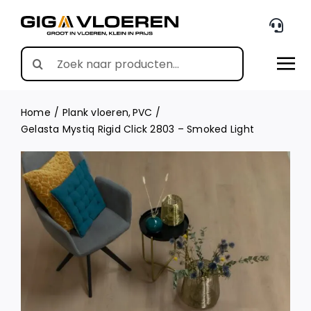
Skip
to
content
Search
for:
Home
Plank vloeren
PVC
Gelasta Mystiq Rigid Click 2803 – Smoked Light