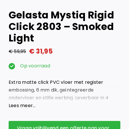
Gelasta Mystiq Rigid
Click 2803 – Smoked
Light
€
31,95
€
59,95
Oorspronkelijke
Huidige
prijs
prijs
Op voorraad
was:
is:
Extra matte click PVC vloer met register
€ 59,95.
€ 31,95.
embossing, 6 mm dik, geïntegreerde
ondervloer en stille werking. Leverbaar in 4
moderne eikenkleuren.
Lees meer…
Vraag vrijblijvend een offerte aan voor