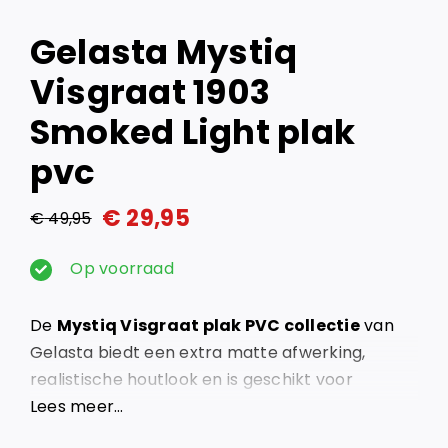
Gelasta Mystiq
Visgraat 1903
Smoked Light plak
pvc
€
29,95
€
49,95
Oorspronkelijke
Huidige
prijs
prijs
Op voorraad
was:
is:
De
Mystiq Visgraat plak PVC collectie
van
€ 49,95.
€ 29,95.
Gelasta biedt een extra matte afwerking,
realistische houtlook en is geschikt voor
intensief gebruik. Perfect voor elk interieur.
Lees meer…