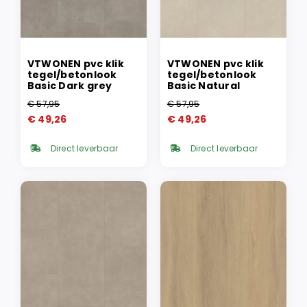
VTWONEN pvc klik
VTWONEN pvc klik
tegel/betonlook
tegel/betonlook
Basic Dark grey
Basic Natural
€
57,95
€
57,95
Oorspronkelijke
Huidige
Oorspronkelijke
Huidige
€
49,26
€
49,26
prijs
prijs
prijs
prijs
was:
is:
was:
is:
Direct leverbaar
Direct leverbaar
€ 57,95.
€ 49,26.
€ 57,95.
€ 49,26.