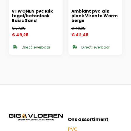
VTWONEN pvc klik
Ambiant pvc klik
tegel/betonlook
plank Viranto Warm
Basic Sand
beige
€
57,95
€
49,95
Oorspronkelijke
Huidige
Oorspronkelijke
Huidige
€
49,26
€
42,46
prijs
prijs
prijs
prijs
was:
is:
was:
is:
Direct leverbaar
Direct leverbaar
€ 57,95.
€ 49,26.
€ 49,95.
€ 42,46.
Ons assortiment
PVC