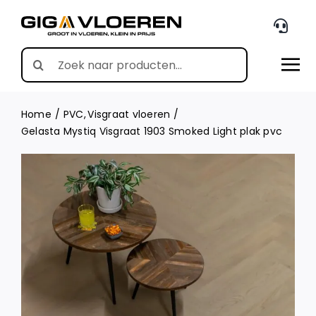
Skip
to
content
Search
for:
Home
PVC
Visgraat vloeren
Gelasta Mystiq Visgraat 1903 Smoked Light plak pvc