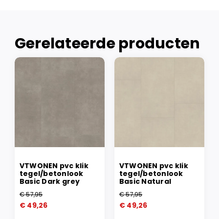
Gerelateerde producten
VTWONEN pvc klik
VTWONEN pvc klik
tegel/betonlook
tegel/betonlook
Basic Dark grey
Basic Natural
€
57,95
€
57,95
Oorspronkelijke
Huidige
Oorspronkelijke
Huidige
€
49,26
€
49,26
prijs
prijs
prijs
prijs