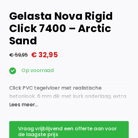
Gelasta Nova Rigid
Click 7400 – Arctic
Sand
€
32,95
€
59,95
Oorspronkelijke
Huidige
prijs
prijs
Op voorraad
was:
is:
Click PVC tegelvloer met realistische
€ 59,95.
€ 32,95.
betonlook. 6 mm dik met kurk onderlaag, extra
matte afwerking en 100% waterbestendig.
Lees meer…
Vraag vrijblijvend een offerte aan voor
de laagste prijs