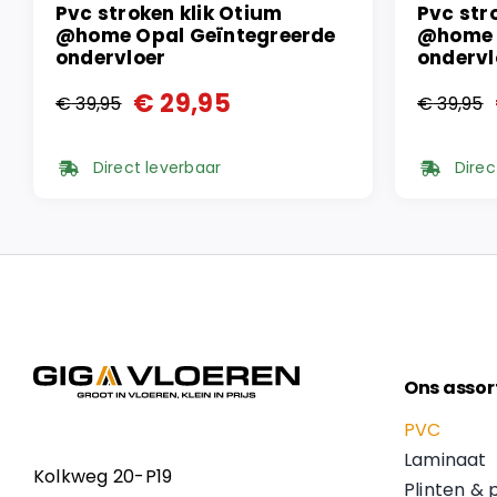
Pvc stroken klik Otium
Pvc str
@home Opal Geïntegreerde
@home 
ondervloer
ondervl
€
29,95
€
39,95
€
39,95
Oorspronkelijke
Huidige
Oorspr
Huidi
prijs
prijs
prijs
prijs
Direct leverbaar
Direc
was:
is:
was:
is:
€ 39,95.
€ 29,95.
€ 39,9
€ 29,9
Ons assor
PVC
Laminaat
Kolkweg 20-P19
Plinten & 