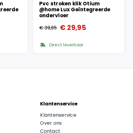
um
Pvc stroken klik Otium
reerde
@home Lux Geïntegreerde
ondervloer
€
29,95
€
39,95
Oorspronkelijke
Huidige
prijs
prijs
Direct leverbaar
was:
is:
€ 39,95.
€ 29,95.
Klantenservice
Klantenservice
Over ons
Contact