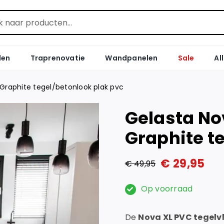
len
Traprenovatie
Wandpanelen
Sale
Al
 Graphite tegel/betonlook plak pvc
Gelasta No
Graphite t
€
29,95
€
49,95
Oorspronkelijke
Huidige
prijs
prijs
Op voorraad
was:
is:
De
Nova XL PVC tegelv
€ 49,95.
€ 29,95.