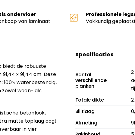
tis ondervloer
Professionele legs
aankoop van laminaat
Vakkundig geplaats
Specificaties
 biedt de robuuste
2
n 91,44 x 91,44 cm. Deze
Aantal
verschillende
a
sch: 100% waterbestendig,
planken
t
n zowel woon- als
Totale dikte
2
Slijtlaag
0
istische betonlook,
xtra matte toplaag oogt
Afmeting
9
everbaar in vier
Pakinhoud
5