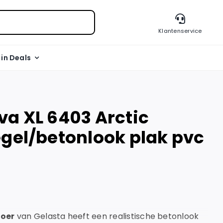
Klantenservice
l in Deals
va XL 6403 Arctic
egel/betonlook plak pvc
loer
van Gelasta heeft een realistische betonlook