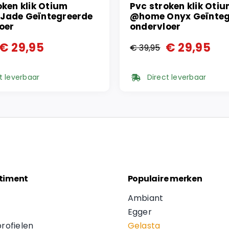
oken klik Otium
Pvc stroken klik Oti
Jade Geïntegreerde
@home Onyx Geïnteg
oer
ondervloer
€
29,95
€
29,95
€
39,95
onkelijke
ge
Oorspronkelijke
Huidige
prijs
prijs
t leverbaar
Direct leverbaar
was:
is:
5.
5.
€ 39,95.
€ 29,95.
timent
Populaire merken
Ambiant
Egger
profielen
Gelasta