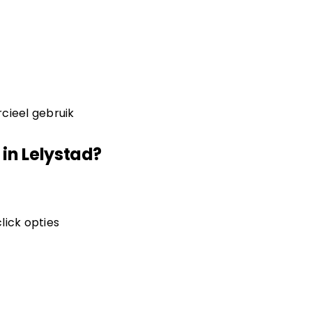
rcieel gebruik
in Lelystad?
lick opties