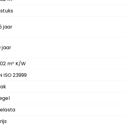
 stuks
5 jaar
0 jaar
.02 m² K/W
N ISO 23999
lak
egel
elasta
rijs