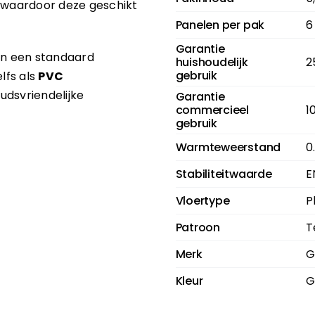
, waardoor deze geschikt
Panelen per pak
6
Garantie
 in een standaard
huishoudelijk
2
gebruik
lfs als
PVC
udsvriendelijke
Garantie
commercieel
1
gebruik
Warmteweerstand
0
Stabiliteitwaarde
E
Vloertype
P
Patroon
T
Merk
G
Kleur
G