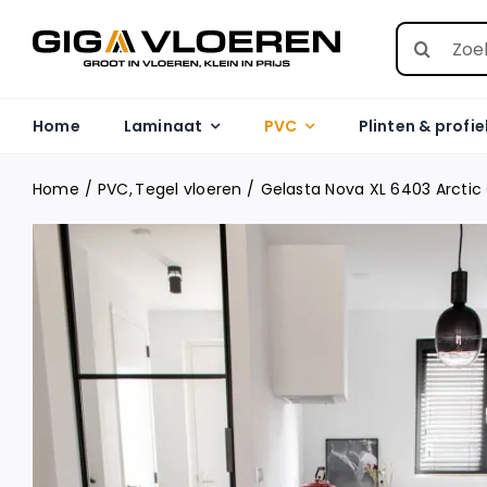
Skip
Search
to
for:
content
Home
Laminaat
PVC
Plinten & profie
Home
PVC
Tegel vloeren
Gelasta Nova XL 6403 Arctic