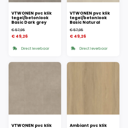
VTWONEN pvc klik
VTWONEN pvc klik
tegel/betonlook
tegel/betonlook
Basic Dark grey
Basic Natural
€
57,95
€
57,95
Oorspronkelijke
Huidige
Oorspronkelijke
Huidige
€
49,26
€
49,26
prijs
prijs
prijs
prijs
was:
is:
was:
is:
Direct leverbaar
Direct leverbaar
€ 57,95.
€ 49,26.
€ 57,95.
€ 49,26.
VTWONEN pvc klik
Ambiant pvc klik