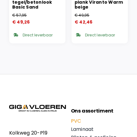
tegel/betonlook
plank Viranto Warm
Basic Sand
beige
€
57,95
€
49,95
Oorspronkelijke
Huidige
Oorspronkelijke
Huidige
€
49,26
€
42,46
prijs
prijs
prijs
prijs
was:
is:
was:
is:
Direct leverbaar
Direct leverbaar
€ 57,95.
€ 49,26.
€ 49,95.
€ 42,46.
Ons assortiment
PVC
Laminaat
Kolkweg 20-P19