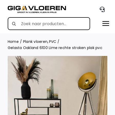
Skip
to
content
Search
for:
Home
Plank vloeren
PVC
Gelasta Oakland 6100 Lime rechte stroken plak pvc