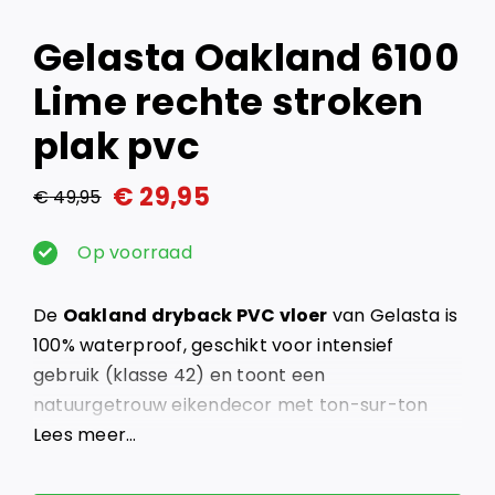
Gelasta Oakland 6100
Lime rechte stroken
plak pvc
€
29,95
€
49,95
Oorspronkelijke
Huidige
prijs
prijs
Op voorraad
was:
is:
De
Oakland dryback PVC vloer
van Gelasta is
€ 49,95.
€ 29,95.
100% waterproof, geschikt voor intensief
gebruik (klasse 42) en toont een
natuurgetrouw eikendecor met ton-sur-ton
noesten.
Lees meer…