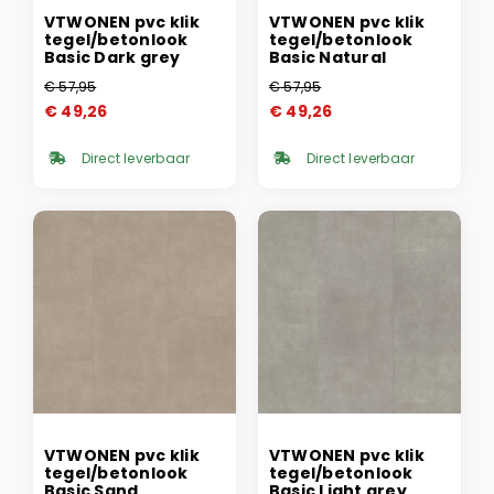
VTWONEN pvc klik
VTWONEN pvc klik
tegel/betonlook
tegel/betonlook
Basic Dark grey
Basic Natural
€
57,95
€
57,95
Oorspronkelijke
Huidige
Oorspronkelijke
Huidige
€
49,26
€
49,26
prijs
prijs
prijs
prijs
was:
is:
was:
is:
Direct leverbaar
Direct leverbaar
€ 57,95.
€ 49,26.
€ 57,95.
€ 49,26.
VTWONEN pvc klik
VTWONEN pvc klik
tegel/betonlook
tegel/betonlook
Basic Sand
Basic Light grey