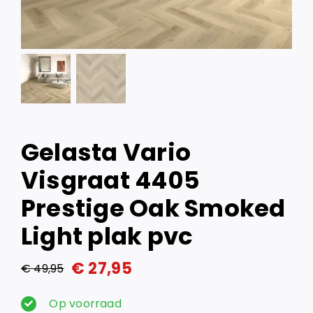
Gelasta Vario
Visgraat 4405
Prestige Oak Smoked
Light plak pvc
€
27,95
€
49,95
Oorspronkelijke
Huidige
prijs
prijs
Op voorraad