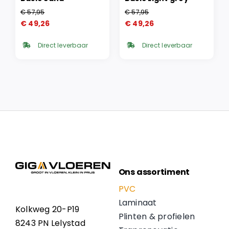
€
57,95
€
57,95
Oorspronkelijke
Huidige
Oorspronkelijke
Huidige
€
49,26
€
49,26
prijs
prijs
prijs
prijs
was:
is:
was:
is:
Direct leverbaar
Direct leverbaar
€ 57,95.
€ 49,26.
€ 57,95.
€ 49,26.
Ons assortiment
PVC
Laminaat
Kolkweg 20-P19
Plinten & profielen
8243 PN Lelystad