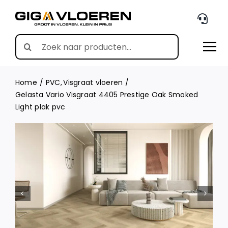
Skip
to
content
Search
for:
Home
PVC
Visgraat vloeren
Gelasta Vario Visgraat 4405 Prestige Oak Smoked
Light plak pvc