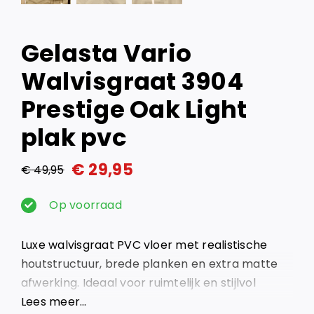
Gelasta Vario
Walvisgraat 3904
Prestige Oak Light
plak pvc
€
29,95
€
49,95
Oorspronkelijke
Huidige
prijs
prijs
Op voorraad
was:
is:
Luxe walvisgraat PVC vloer met realistische
€ 49,95.
€ 29,95.
houtstructuur, brede planken en extra matte
afwerking. Ideaal voor ruimtelijk en stijlvol
wonen.
Lees meer…