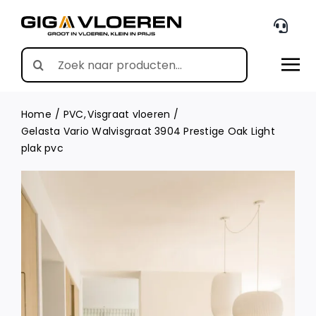
Skip
to
content
Search
for:
Home
PVC
Visgraat vloeren
Gelasta Vario Walvisgraat 3904 Prestige Oak Light
plak pvc