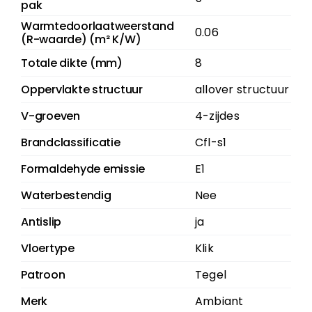
pak
Warmtedoorlaatweerstand
0.06
(R-waarde) (m² K/W)
Totale dikte (mm)
8
Oppervlakte structuur
allover structuur
V-groeven
4-zijdes
Brandclassificatie
Cfl-s1
Formaldehyde emissie
E1
Waterbestendig
Nee
Antislip
ja
Vloertype
Klik
Patroon
Tegel
Merk
Ambiant