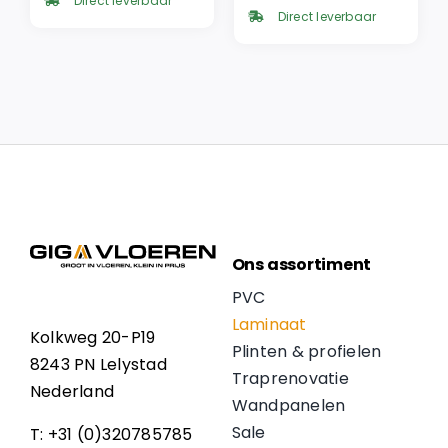
was:
is:
Direct leverbaar
was:
is:
€ 57,95.
€ 49,26.
Direct leverbaar
€ 57,95.
€ 49,26.
Ons assortiment
PVC
Laminaat
Kolkweg 20-P19
Plinten & profielen
8243 PN Lelystad
Traprenovatie
Nederland
Wandpanelen
Sale
T: +31 (0)320785785