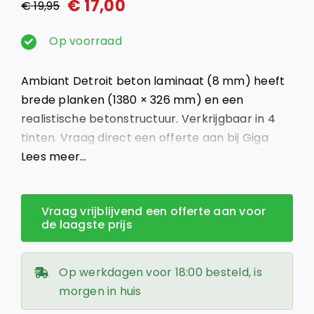
€
17,00
€
19,95
Oorspronkelijke
Huidige
prijs
prijs
Op voorraad
was:
is:
Ambiant Detroit beton laminaat (8 mm) heeft
€ 19,95.
€ 17,00.
brede planken (1380 × 326 mm) en een
realistische betonstructuur. Verkrijgbaar in 4
tinten. Vraag direct een offerte aan bij Giga
Vloeren – Groot in vloeren, klein in prijs.
Lees meer…
Vraag vrijblijvend een offerte aan voor
de laagste prijs
Op werkdagen voor 18:00 besteld, is
morgen in huis