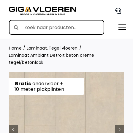
Skip
to
content
Search
for:
Home
Laminaat
Tegel vloeren
Laminaat Ambiant Detroit beton creme
tegel/betonlook
Gratis
ondervloer +
10 meter plakplinten