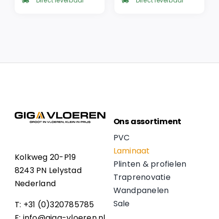
was:
is:
was:
is:
Direct leverbaar
Direct leverbaar
€ 57,95.
€ 49,26.
€ 57,95.
€ 49,26.
Ons assortiment
PVC
Laminaat
Kolkweg 20-P19
Plinten & profielen
8243 PN Lelystad
Traprenovatie
Nederland
Wandpanelen
Sale
T: +31 (0)320785785
E: info@giga-vloeren.nl