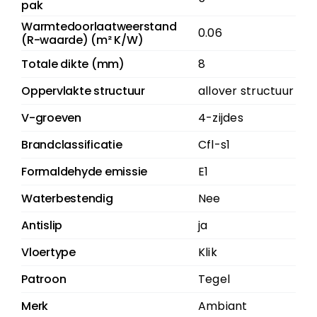
pak
Warmtedoorlaatweerstand
0.06
(R-waarde) (m² K/W)
Totale dikte (mm)
8
Oppervlakte structuur
allover structuur
V-groeven
4-zijdes
Brandclassificatie
Cfl-s1
Formaldehyde emissie
E1
Waterbestendig
Nee
Antislip
ja
Vloertype
Klik
Patroon
Tegel
Merk
Ambiant