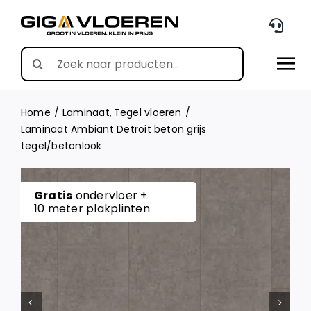
Skip
to
content
Search
for:
Home
Laminaat
Tegel vloeren
Laminaat Ambiant Detroit beton grijs
tegel/betonlook
Gratis
ondervloer +
10 meter plakplinten