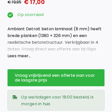
€
17,00
€
19,95
Oorspronkelijke
Huidige
prijs
prijs
Op voorraad
was:
is:
Ambiant Detroit beton laminaat (8 mm) heeft
€ 19,95.
€ 17,00.
brede planken (1380 × 326 mm) en een
realistische betonstructuur. Verkrijgbaar in 4
tinten. Vraag direct een offerte aan bij Giga
Vloeren – Groot in vloeren, klein in prijs.
Lees meer…
Vraag vrijblijvend een offerte aan voor
de laagste prijs
Op werkdagen voor 18:00 besteld, is
morgen in huis