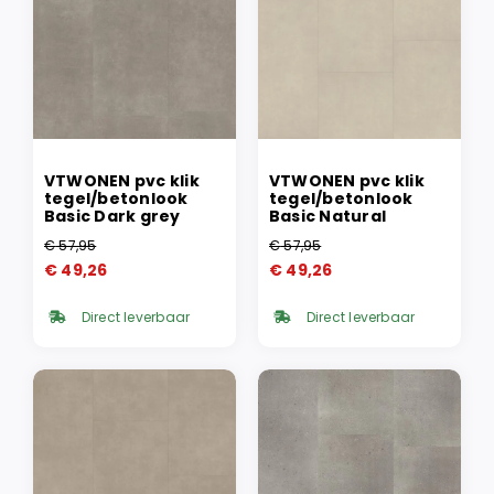
VTWONEN pvc klik
VTWONEN pvc klik
tegel/betonlook
tegel/betonlook
Basic Dark grey
Basic Natural
€
57,95
€
57,95
Oorspronkelijke
Huidige
Oorspronkelijke
Huidige
€
49,26
€
49,26
prijs
prijs
prijs
prijs
was:
is:
was:
is:
Direct leverbaar
Direct leverbaar
€ 57,95.
€ 49,26.
€ 57,95.
€ 49,26.