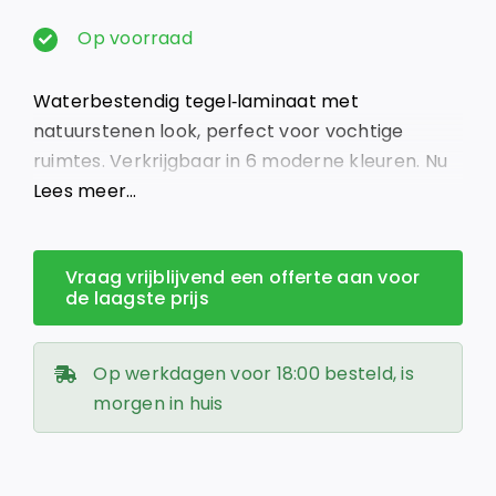
prijs
prijs
Op voorraad
was:
is:
Waterbestendig tegel‑laminaat met
€ 25,95.
€ 22,50.
natuurstenen look, perfect voor vochtige
ruimtes. Verkrijgbaar in 6 moderne kleuren. Nu
bij Giga Vloeren Lelystad!
Lees meer…
Vraag vrijblijvend een offerte aan voor
de laagste prijs
Op werkdagen voor 18:00 besteld, is
morgen in huis