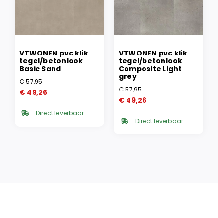
VTWONEN pvc klik
VTWONEN pvc klik
tegel/betonlook
tegel/betonlook
Basic Sand
Composite Light
grey
€
57,95
Oorspronkelijke
Huidige
€
57,95
€
49,26
Oorspronkelijke
Huidige
prijs
prijs
€
49,26
prijs
prijs
was:
is:
Direct leverbaar
was:
is:
€ 57,95.
€ 49,26.
Direct leverbaar
€ 57,95.
€ 49,26.