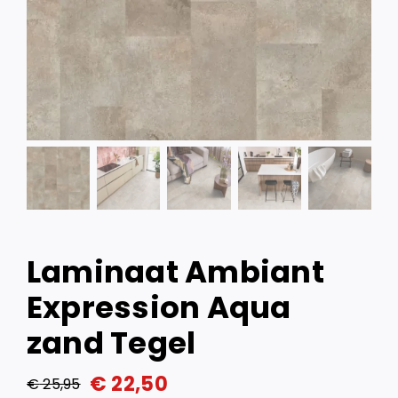
Laminaat Ambiant
Expression Aqua
zand Tegel
€
22,50
€
25,95
Oorspronkelijke
Huidige