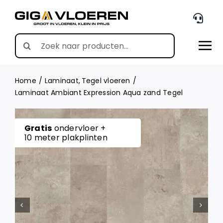
Skip
to
content
Search
for:
Home
Laminaat
Tegel vloeren
Laminaat Ambiant Expression Aqua zand Tegel
Gratis
ondervloer +
10 meter plakplinten