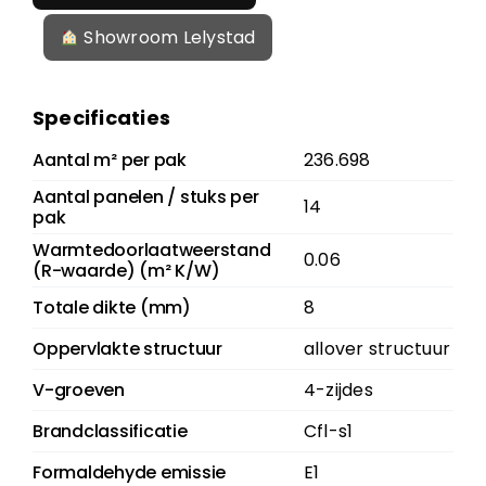
Showroom Lelystad
Specificaties
Aantal m² per pak
236.698
Aantal panelen / stuks per
14
pak
Warmtedoorlaatweerstand
0.06
(R-waarde) (m² K/W)
Totale dikte (mm)
8
Oppervlakte structuur
allover structuur
V-groeven
4-zijdes
Brandclassificatie
Cfl-s1
Formaldehyde emissie
E1