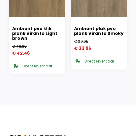
Ambiant pvc klik
Ambiant plak pvc
plank Viranto Light
plank Viranto Smoky
brown
€
39,95
Oorspronkelijke
Huidige
€
49,95
€
33,96
Oorspronkelijke
Huidige
prijs
prijs
€
42,46
prijs
prijs
was:
is:
Direct leverbaar
was:
is:
€ 39,95.
€ 33,96.
Direct leverbaar
€ 49,95.
€ 42,46.