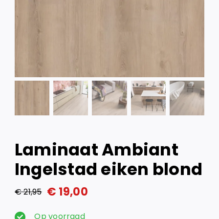
Laminaat Ambiant
Ingelstad eiken blond
€
19,00
€
21,95
Oorspronkelijke
Huidige
prijs
prijs
Op voorraad