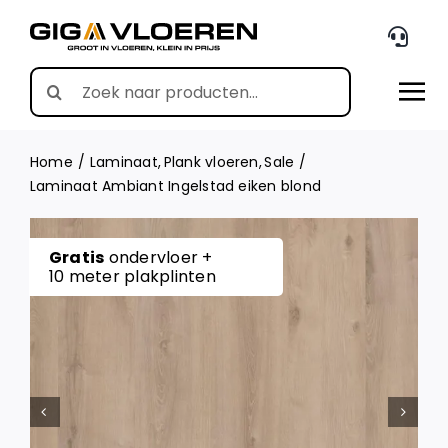
Skip
to
content
Search
for:
Home
Laminaat
Plank vloeren
Sale
Laminaat Ambiant Ingelstad eiken blond
Gratis
ondervloer +
10 meter plakplinten