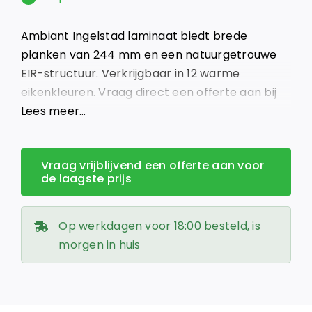
was:
is:
Ambiant Ingelstad laminaat biedt brede
€ 21,95.
€ 19,00.
planken van 244 mm en een natuurgetrouwe
EIR-structuur. Verkrijgbaar in 12 warme
eikenkleuren. Vraag direct een offerte aan bij
Giga Vloeren – Groot in vloeren, klein in prijs.
Lees meer…
Vraag vrijblijvend een offerte aan voor
de laagste prijs
Op werkdagen voor 18:00 besteld, is
morgen in huis