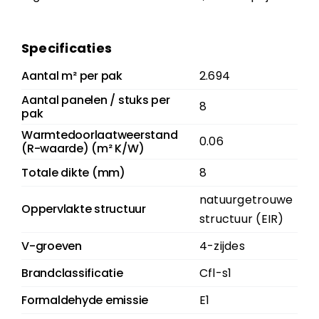
Specificaties
Aantal m² per pak
2.694
Aantal panelen / stuks per
8
pak
Warmtedoorlaatweerstand
0.06
(R-waarde) (m² K/W)
Totale dikte (mm)
8
natuurgetrouwe
Oppervlakte structuur
structuur (EIR)
V-groeven
4-zijdes
Brandclassificatie
Cfl-s1
Formaldehyde emissie
E1