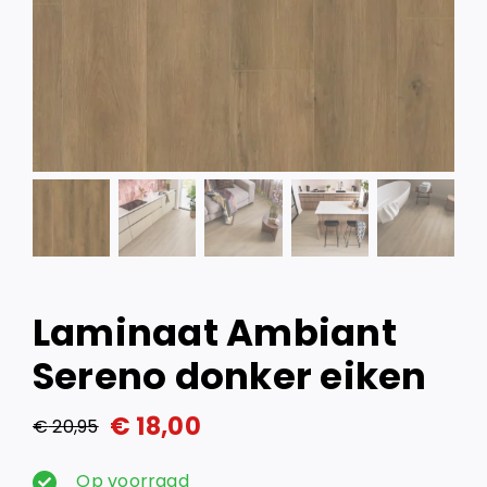
Laminaat Ambiant
Sereno donker eiken
€
18,00
€
20,95
Oorspronkelijke
Huidige
prijs
prijs
Op voorraad