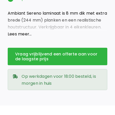
was:
is:
Ambiant Sereno laminaat is 8 mm dik met extra
€ 20,95.
€ 18,00.
brede (244 mm) planken en een realistische
houtstructuur. Verkrijgbaar in 4 eikenkleuren.
Giga Vloeren – Groot in vloeren, klein in prijs.
Lees meer…
Vraag vrijblijvend een offerte aan voor
de laagste prijs
Op werkdagen voor 18:00 besteld, is
morgen in huis