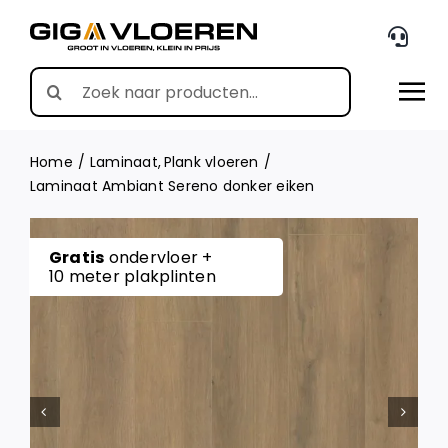
Skip
to
content
Search
for:
Home
Laminaat
Plank vloeren
Laminaat Ambiant Sereno donker eiken
Gratis
ondervloer +
10 meter plakplinten