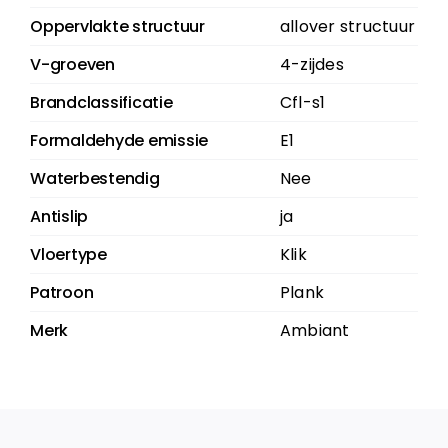
Oppervlakte structuur
allover structuur
V-groeven
4-zijdes
Brandclassificatie
Cfl-s1
Formaldehyde emissie
E1
Waterbestendig
Nee
Antislip
ja
Vloertype
Klik
Patroon
Plank
Merk
Ambiant