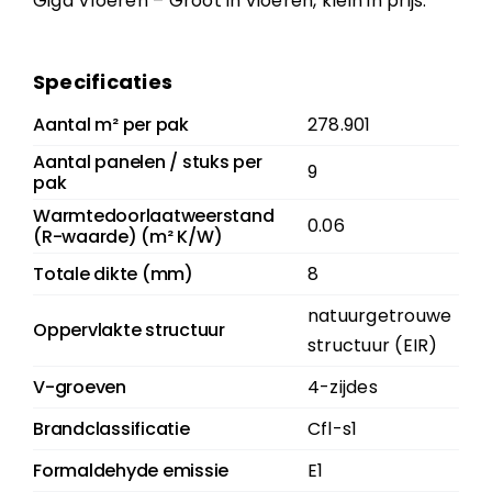
Giga Vloeren – Groot in vloeren, klein in prijs.
Specificaties
Aantal m² per pak
278.901
Aantal panelen / stuks per
9
pak
Warmtedoorlaatweerstand
0.06
(R-waarde) (m² K/W)
Totale dikte (mm)
8
natuurgetrouwe
Oppervlakte structuur
structuur (EIR)
V-groeven
4-zijdes
Brandclassificatie
Cfl-s1
Formaldehyde emissie
E1