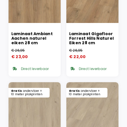
Laminaat Ambiant
Laminaat Gigafloor
Aachen naturel
Forrest Hills Naturel
eiken 28 cm
Eiken 28 cm
€
26,95
€
26,95
Oorspronkelijke
Huidige
Oorspronkelijke
Huidige
€
23,00
€
22,00
prijs
prijs
prijs
prijs
was:
is:
was:
is:
Direct leverbaar
Direct leverbaar
€ 26,95.
€ 23,00.
€ 26,95.
€ 22,00.
Gratis
ondervloer +
Gratis
ondervloer +
10 meter plakplinten
10 meter plakplinten