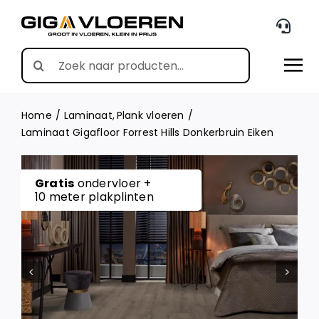
Skip
to
content
Search
for:
Home
Laminaat
Plank vloeren
Laminaat Gigafloor Forrest Hills Donkerbruin Eiken
Gratis
ondervloer +
10 meter plakplinten