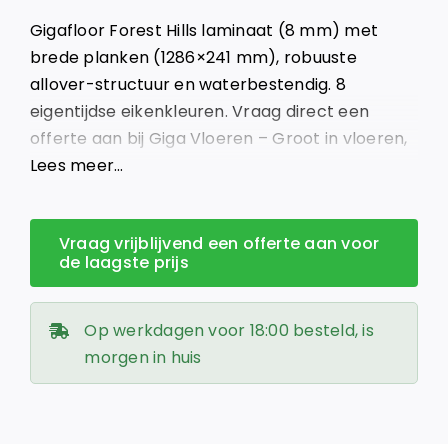
was:
is:
Gigafloor Forest Hills laminaat (8 mm) met
€ 26,95.
€ 22,00.
brede planken (1286×241 mm), robuuste
allover-structuur en waterbestendig. 8
eigentijdse eikenkleuren. Vraag direct een
offerte aan bij Giga Vloeren – Groot in vloeren,
klein in prijs.
Lees meer…
Vraag vrijblijvend een offerte aan voor
de laagste prijs
Op werkdagen voor 18:00 besteld, is
morgen in huis