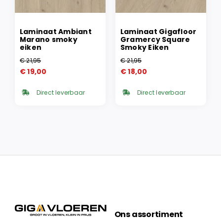
Laminaat Ambiant
Laminaat Gigafloor
Marano smoky
Gramercy Square
eiken
Smoky Eiken
€
21,95
€
21,95
Oorspronkelijke
Huidige
Oorspronkelijke
Huidige
€
19,00
€
18,00
prijs
prijs
prijs
prijs
was:
is:
was:
is:
Direct leverbaar
Direct leverbaar
€ 21,95.
€ 19,00.
€ 21,95.
€ 18,00.
Ons assortiment