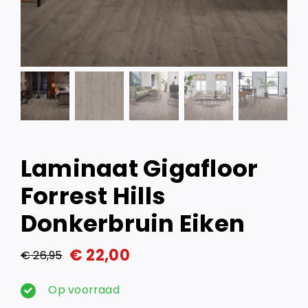
Laminaat Gigafloor
Forrest Hills
Donkerbruin Eiken
€
22,00
€
26,95
Oorspronkelijke
Huidige
prijs
prijs
Op voorraad