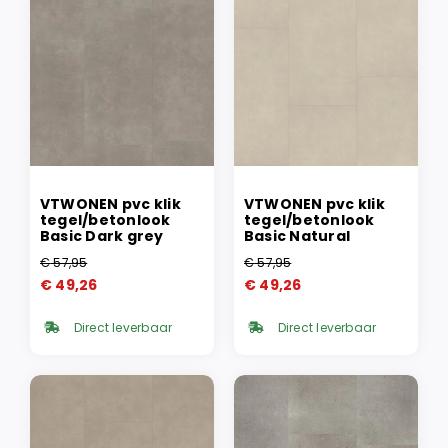
VTWONEN pvc klik
VTWONEN pvc klik
tegel/betonlook
tegel/betonlook
Basic Dark grey
Basic Natural
€
57,95
€
57,95
Oorspronkelijke
Huidige
Oorspronkelijke
Huidige
€
49,26
€
49,26
prijs
prijs
prijs
prijs
was:
is:
was:
is:
Direct leverbaar
Direct leverbaar
€ 57,95.
€ 49,26.
€ 57,95.
€ 49,26.