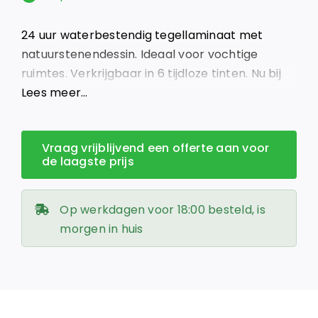
was:
is:
24 uur waterbestendig tegellaminaat met
€ 25,95.
€ 21,00.
natuurstenendessin. Ideaal voor vochtige
ruimtes. Verkrijgbaar in 6 tijdloze tinten. Nu bij
Giga Vloeren Lelystad!
Lees meer…
Vraag vrijblijvend een offerte aan voor
de laagste prijs
Op werkdagen voor 18:00 besteld, is
morgen in huis