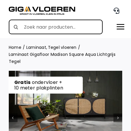
Skip
to
content
Search
for:
Home
Laminaat
Tegel vloeren
Laminaat Gigafloor Madison Square Aqua Lichtgrijs
Tegel
Gratis
ondervloer +
10 meter plakplinten