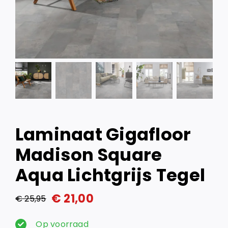
Laminaat Gigafloor
Madison Square
Aqua Lichtgrijs Tegel
€
21,00
€
25,95
Oorspronkelijke
Huidige
prijs
prijs
Op voorraad