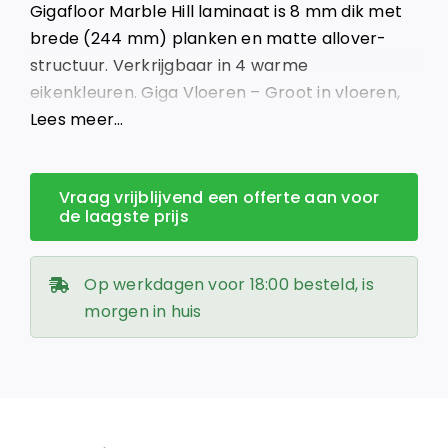
Gigafloor Marble Hill laminaat is 8 mm dik met
€ 20,95.
€ 17,00.
brede (244 mm) planken en matte allover-
structuur. Verkrijgbaar in 4 warme
eikenkleuren. Giga Vloeren – Groot in vloeren,
klein in prijs.
Lees meer…
Vraag vrijblijvend een offerte aan voor
de laagste prijs
Op werkdagen voor 18:00 besteld, is
morgen in huis