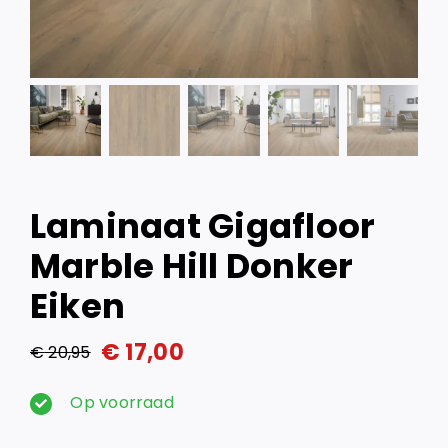
Laminaat Gigafloor
Marble Hill Donker
Eiken
€
17,00
€
20,95
Oorspronkelijke
Huidige
prijs
prijs
Op voorraad
was:
is: