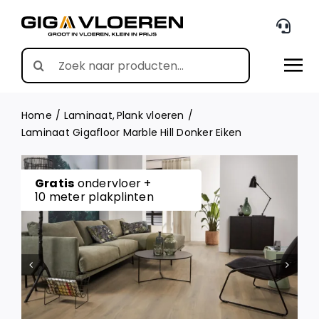
Skip
to
content
Search
for:
Home
Laminaat
Plank vloeren
Laminaat Gigafloor Marble Hill Donker Eiken
Gratis
ondervloer +
10 meter plakplinten