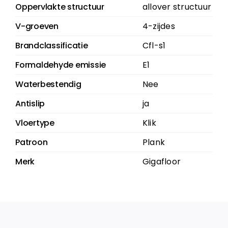
Oppervlakte structuur
allover structuur
V-groeven
4-zijdes
Brandclassificatie
Cfl-s1
Formaldehyde emissie
E1
Waterbestendig
Nee
Antislip
ja
Vloertype
Klik
Patroon
Plank
Merk
Gigafloor