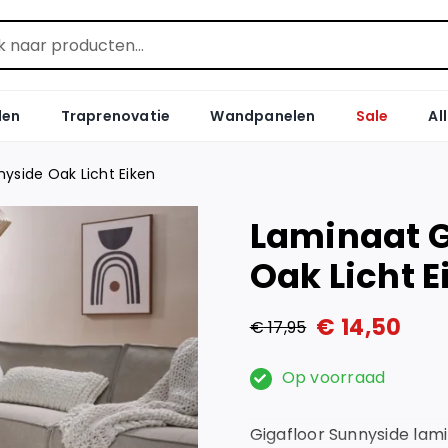
len
Traprenovatie
Wandpanelen
Sale
Al
yside Oak Licht Eiken
Laminaat G
Oak Licht E
€
14,50
€
17,95
Oorspronkelijke
Huidige
prijs
prijs
Op voorraad
was:
is:
Gigafloor Sunnyside la
€ 17,95.
€ 14,50.