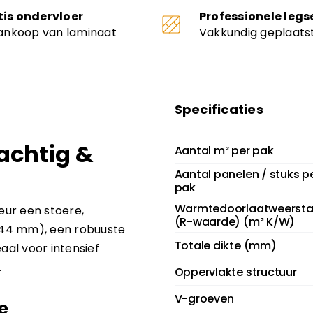
tis ondervloer
Professionele legs
aankoop van laminaat
Vakkundig geplaats
Specificaties
achtig &
Aantal m² per pak
Aantal panelen / stuks p
pak
Warmtedoorlaatweerst
eur een stoere,
(R-waarde) (m² K/W)
 244 mm), een robuuste
Totale dikte (mm)
aal voor intensief
.
Oppervlakte structuur
V-groeven
e