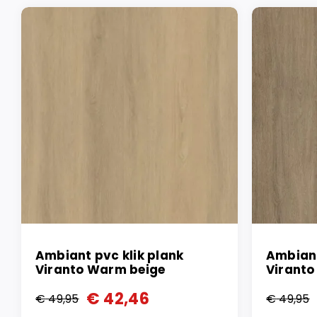
Ambiant pvc klik plank
Ambiant
Viranto Warm beige
Virant
€
42,46
€
49,95
€
49,95
Oorspronkelijke
Huidige
Oorspr
Huidi