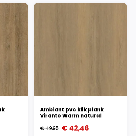
nk
Ambiant pvc klik plank
Viranto Warm natural
€
42,46
€
49,95
Oorspronkelijke
Huidige