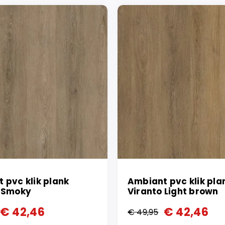
 pvc klik plank
Ambiant pvc klik pla
o Smoky
Viranto Light brown
€
42,46
€
42,46
€
49,95
onkelijke
ge
Oorspronkelijke
Huidige