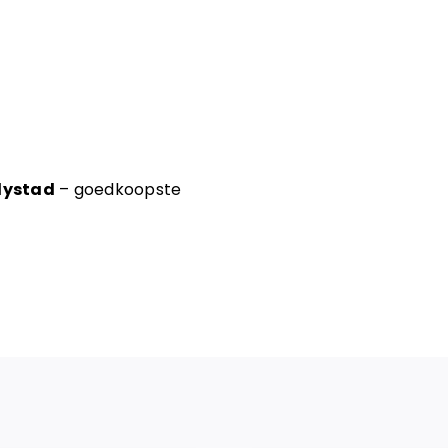
elystad
– goedkoopste