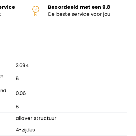
ervice
Beoordeeld met een 9.8
t
De beste service voor jou
2.694
er
8
and
0.06
8
allover structuur
4-zijdes