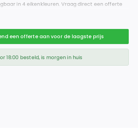
ijgbaar in 4 eikenkleuren. Vraag direct een offerte
ot in vloeren, klein in prijs.
vend een offerte aan voor de laagste prijs
 18:00 besteld, is morgen in huis