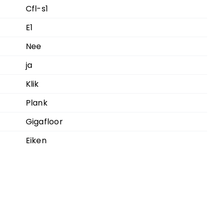
Cfl-s1
E1
Nee
ja
Klik
Plank
Gigafloor
Eiken