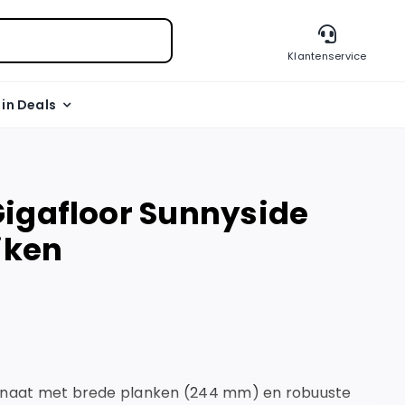
Klantenservice
l in Deals
igafloor Sunnyside
iken
minaat met brede planken (244 mm) en robuuste