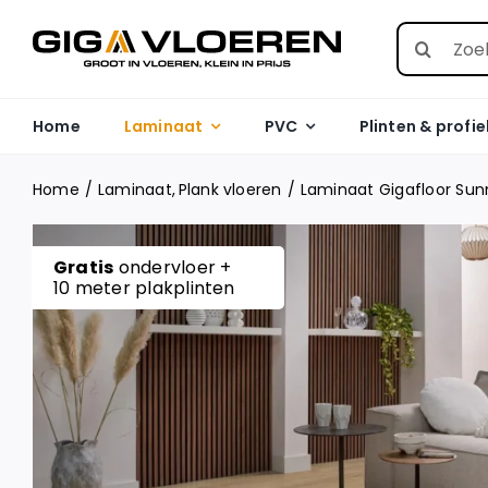
Skip
Search
to
for:
content
Home
Laminaat
PVC
Plinten & profie
Home
Laminaat
Plank vloeren
Laminaat Gigafloor Sunn
Gratis
ondervloer +
10 meter plakplinten