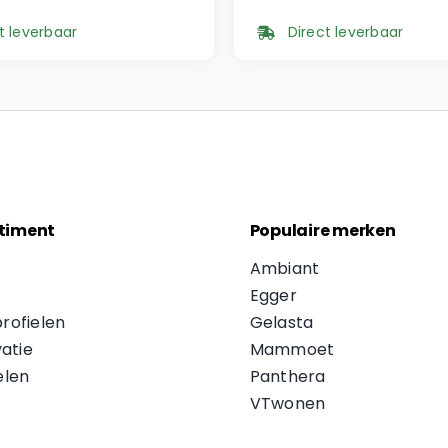
prijs
prijs
t leverbaar
Direct leverbaar
was:
is:
5.
6.
€ 49,95.
€ 42,46.
timent
Populaire merken
Ambiant
Egger
profielen
Gelasta
atie
Mammoet
len
Panthera
VTwonen