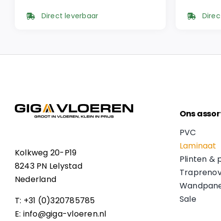
prijs
prijs
prijs
prijs
Direct leverbaar
Direc
was:
is:
was:
is:
€ 49,95.
€ 42,46.
€ 49,9
€ 42,4
Ons assor
PVC
Laminaat
Kolkweg 20-P19
Plinten & 
8243 PN Lelystad
Traprenov
Nederland
Wandpane
Sale
T: +31 (0)320785785
E: info@giga-vloeren.nl