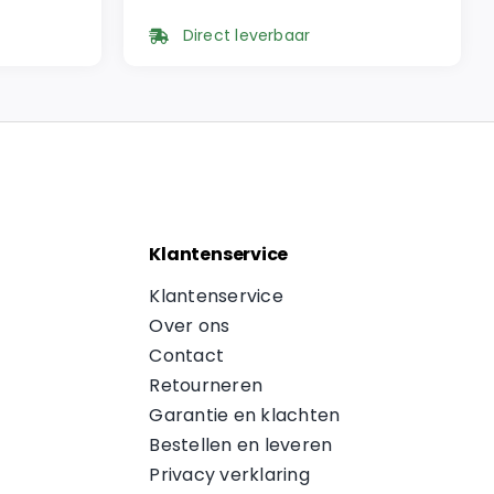
prijs
prijs
Direct leverbaar
was:
is:
€ 49,95.
€ 42,46.
Klantenservice
Klantenservice
Over ons
Contact
Retourneren
Garantie en klachten
Bestellen en leveren
Privacy verklaring