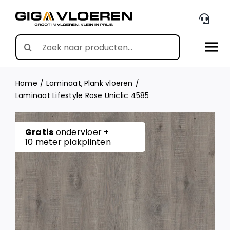
Skip
to
content
Search
for:
Home
Laminaat
Plank vloeren
Laminaat Lifestyle Rose Uniclic 4585
Gratis
ondervloer +
10 meter plakplinten