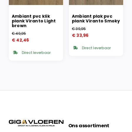
Ambiant pvc klik
Ambiant plak pvc
plank Viranto Light
plank Viranto Smoky
brown
€
39,95
Oorspronkelijke
Huidige
€
49,95
€
33,96
Oorspronkelijke
Huidige
prijs
prijs
€
42,46
prijs
prijs
was:
is:
Direct leverbaar
was:
is:
€ 39,95.
€ 33,96.
Direct leverbaar
€ 49,95.
€ 42,46.
Ons assortiment