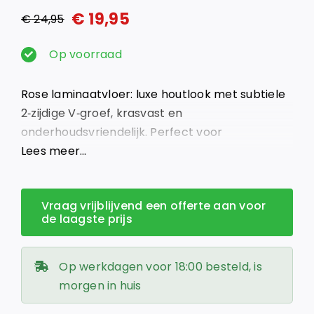
€
19,95
€
24,95
Oorspronkelijke
Huidige
prijs
prijs
Op voorraad
was:
is:
Rose laminaatvloer: luxe houtlook met subtiele
€ 24,95.
€ 19,95.
2‑zijdige V‑groef, krasvast en
onderhoudsvriendelijk. Perfect voor
vloerverwarming. Vraag nu gratis advies!
Lees meer…
Vraag vrijblijvend een offerte aan voor
de laagste prijs
Op werkdagen voor 18:00 besteld, is
morgen in huis