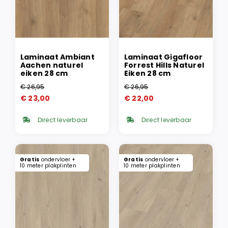
Laminaat Ambiant
Laminaat Gigafloor
Aachen naturel
Forrest Hills Naturel
eiken 28 cm
Eiken 28 cm
€
26,95
€
26,95
Oorspronkelijke
Huidige
Oorspronkelijke
Huidige
€
23,00
€
22,00
prijs
prijs
prijs
prijs
was:
is:
was:
is:
Direct leverbaar
Direct leverbaar
€ 26,95.
€ 23,00.
€ 26,95.
€ 22,00.
Gratis
ondervloer +
Gratis
ondervloer +
10 meter plakplinten
10 meter plakplinten