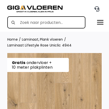
Skip
to
content
Search
for:
Home
Laminaat
Plank vloeren
Laminaat Lifestyle Rose Uniclic 4944
Gratis
ondervloer +
10 meter plakplinten