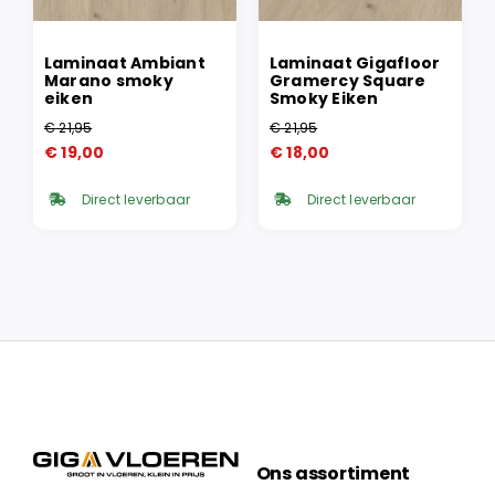
Laminaat Ambiant
Laminaat Gigafloor
Marano smoky
Gramercy Square
eiken
Smoky Eiken
€
21,95
€
21,95
Oorspronkelijke
Huidige
Oorspronkelijke
Huidige
€
19,00
€
18,00
prijs
prijs
prijs
prijs
was:
is:
was:
is:
Direct leverbaar
Direct leverbaar
€ 21,95.
€ 19,00.
€ 21,95.
€ 18,00.
Ons assortiment