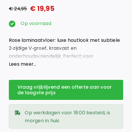
€
19,95
€
24,95
Oorspronkelijke
Huidige
prijs
prijs
Op voorraad
was:
is:
Rose laminaatvloer: luxe houtlook met subtiele
€ 24,95.
€ 19,95.
2‑zijdige V‑groef, krasvast en
onderhoudsvriendelijk. Perfect voor
vloerverwarming. Vraag nu gratis advies!
Lees meer…
Vraag vrijblijvend een offerte aan voor
de laagste prijs
Op werkdagen voor 18:00 besteld, is
morgen in huis