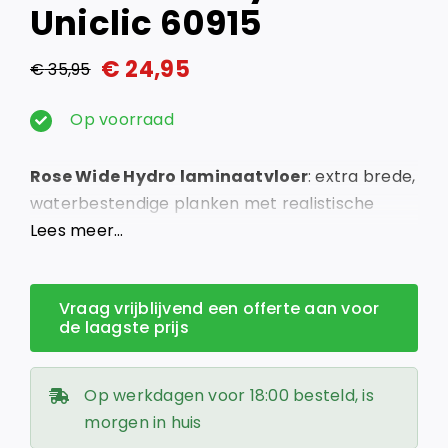
Uniclic 60915
€
24,95
€
35,95
Oorspronkelijke
Huidige
prijs
prijs
Op voorraad
was:
is:
Rose Wide Hydro laminaatvloer
: extra brede,
€ 35,95.
€ 24,95.
waterbestendige planken met realistische
houtstructuur. Geschikt voor vloerverwarming.
Lees meer…
Vraag vrijblijvend een offerte aan voor
de laagste prijs
Op werkdagen voor 18:00 besteld, is
morgen in huis