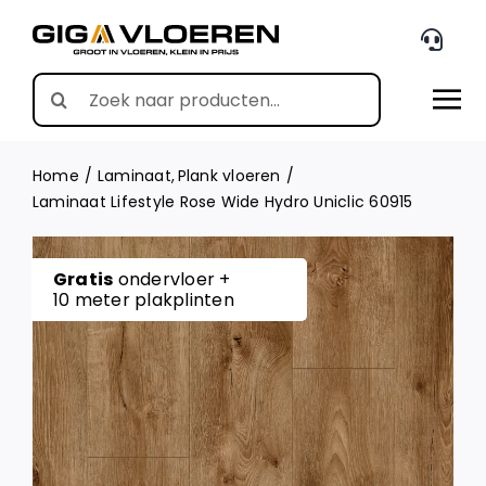
Skip
to
content
Search
for:
Home
Laminaat
Plank vloeren
Laminaat Lifestyle Rose Wide Hydro Uniclic 60915
Gratis
ondervloer +
10 meter plakplinten