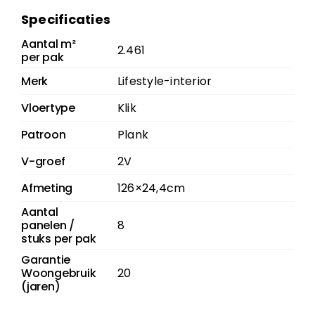
Specificaties
Aantal m²
2.461
per pak
Merk
Lifestyle-interior
Vloertype
Klik
Patroon
Plank
V-groef
2V
Afmeting
126×24,4cm
Aantal
panelen /
8
stuks per pak
Garantie
Woongebruik
20
(jaren)