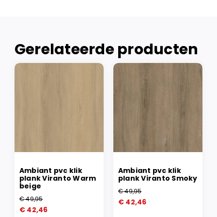
Gerelateerde producten
Ambiant pvc klik
Ambiant pvc klik
plank Viranto Warm
plank Viranto Smoky
beige
€
49,95
Oorspronkelijke
Huidige
€
49,95
€
42,46
Oorspronkelijke
Huidige
prijs
prijs
€
42,46