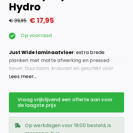
Hydro
€
17,95
€
39,95
Oorspronkelijke
Huidige
prijs
prijs
Op voorraad
was:
is:
Just Wide laminaatvloer
: extra brede
€ 39,95.
€ 17,95.
planken met matte afwerking en pressed
bevel. Duurzaam, krasvast en geschikt voor
vloerverwarming.
Lees meer…
Vraag vrijblijvend een offerte aan voor
de laagste prijs
Op werkdagen voor 18:00 besteld, is