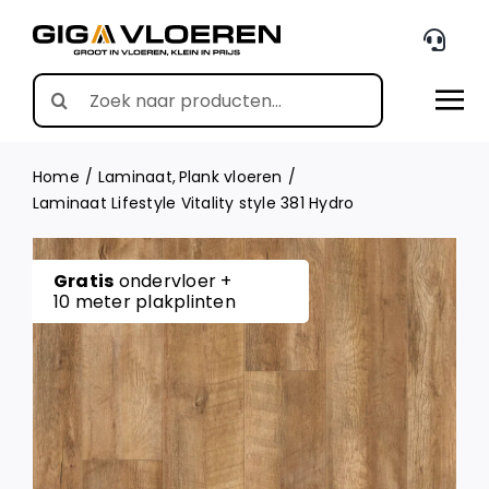
Skip
to
content
Search
for:
Home
Laminaat
Plank vloeren
Laminaat Lifestyle Vitality style 381 Hydro
Gratis
ondervloer +
10 meter plakplinten