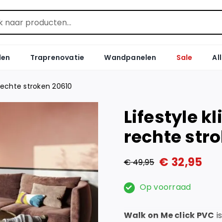
len
Traprenovatie
Wandpanelen
Sale
Al
 rechte stroken 20610
Lifestyle k
rechte str
€
32,95
€
49,95
Oorspronkelijke
Huidige
prijs
prijs
Op voorraad
was:
is:
Walk on Me click PVC
i
€ 49,95.
€ 32,95.