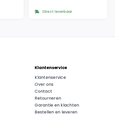
Oorspronkelijke
Huidige
prijs
prijs
Direct leverbaar
was:
is:
€ 49,95.
€ 42,46.
Klantenservice
Klantenservice
Over ons
Contact
Retourneren
Garantie en klachten
Bestellen en leveren