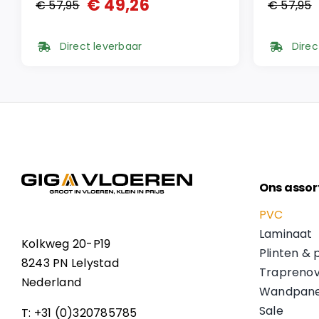
€
49,26
€
57,95
€
57,95
Oorspronkelijke
Huidige
Oorspr
Huidi
prijs
prijs
prijs
prijs
Direct leverbaar
Direc
was:
is:
was:
is:
€ 57,95.
€ 49,26.
€ 57,9
€ 49,2
Ons assor
PVC
Laminaat
Kolkweg 20-P19
Plinten & 
8243 PN Lelystad
Traprenov
Nederland
Wandpane
Sale
T: +31 (0)320785785