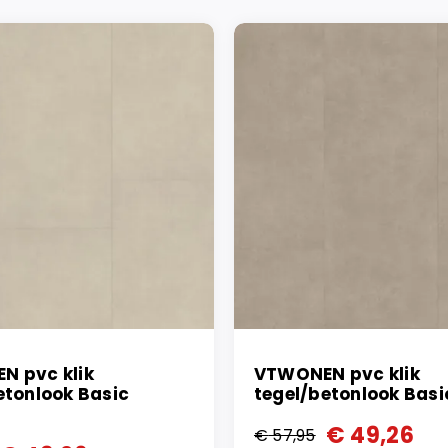
N pvc klik
VTWONEN pvc klik
etonlook Basic
tegel/betonlook Bas
€
49,26
€
57,95