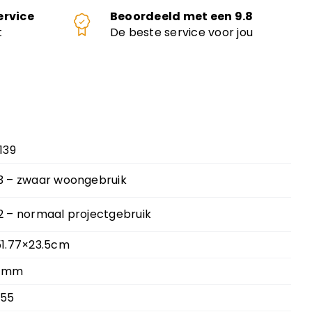
ervice
Beoordeeld met een 9.8
t
De beste service voor jou
.139
3 – zwaar woongebruik
2 – normaal projectgebruik
51.77×23.5cm
 mm
.55