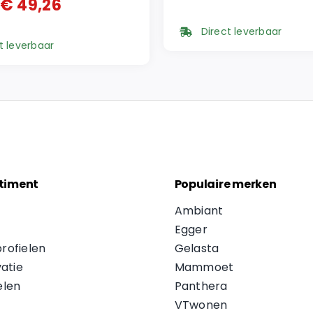
Oorspronkelijke
Huidige
€
49,26
onkelijke
ge
prijs
prijs
Direct leverbaar
was:
is:
t leverbaar
€ 57,95.
€ 49,26.
5.
6.
timent
Populaire merken
Ambiant
Egger
profielen
Gelasta
atie
Mammoet
len
Panthera
VTwonen