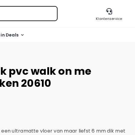
Klantenservice
l in Deals
lik pvc walk on me
oken 20610
s een ultramatte vloer van maar liefst 6 mm dik met