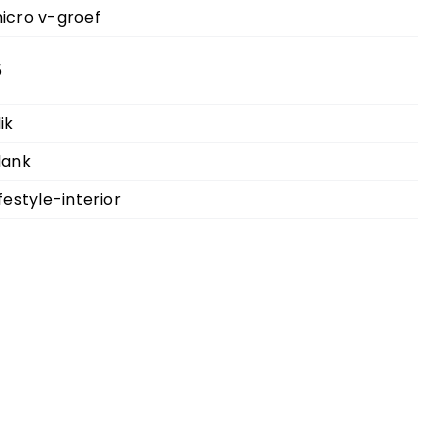
icro v-groef
5
lik
lank
ifestyle-interior