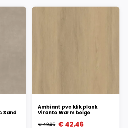
Ambiant pvc klik plank
ic Sand
Viranto Warm beige
€
42,46
€
49,95