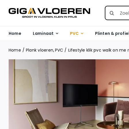
Skip
Search
to
for:
content
Home
Laminaat
PVC
Plinten & profie
Home
Plank vloeren
PVC
Lifestyle klik pvc walk on me