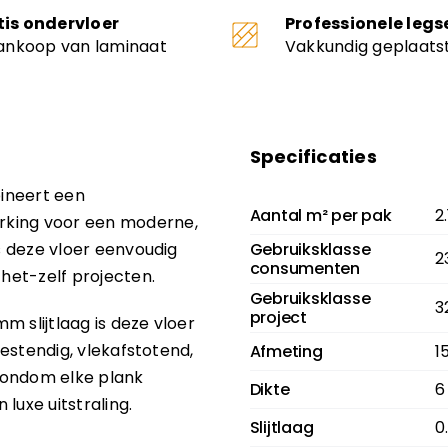
tis ondervloer
Professionele legs
aankoop van laminaat
Vakkundig geplaats
Specificaties
ineert een
Aantal m² per pak
2
rking voor een moderne,
is deze vloer eenvoudig
Gebruiksklasse
2
consumenten
-het-zelf projecten.
Gebruiksklasse
3
project
 slijtlaag is deze vloer
bestendig, vlekafstotend,
Afmeting
1
rondom elke plank
Dikte
6
luxe uitstraling.
Slijtlaag
0