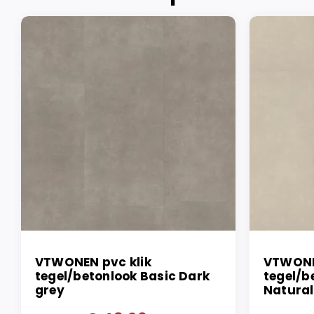
VTWONEN pvc klik
VTWONE
tegel/betonlook Basic Dark
tegel/b
grey
Natural