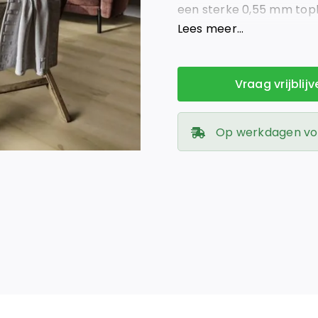
een sterke 0,55 mm topla
perfect voor intensief ge
Lees meer…
Vraag vrijblij
Op werkdagen voor