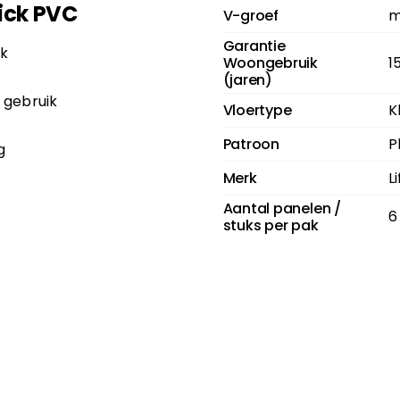
ick PVC
V-groef
m
Garantie
jk
Woongebruik
1
(jaren)
 gebruik
Vloertype
K
Patroon
P
g
Merk
L
Aantal panelen /
6
stuks per pak