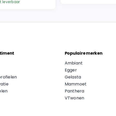
was:
is:
t leverbaar
€ 57,95.
€ 49,26.
5.
6.
timent
Populaire merken
Ambiant
Egger
profielen
Gelasta
atie
Mammoet
len
Panthera
VTwonen