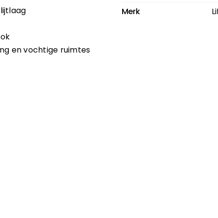
ijtlaag
Merk
L
ook
ing en vochtige ruimtes