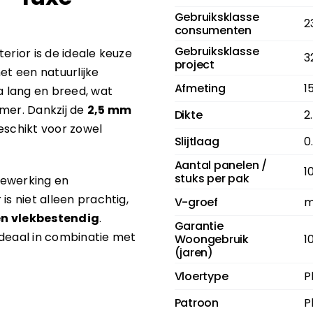
Gebruiksklasse
2
consumenten
Gebruiksklasse
terior is de ideale keuze
3
project
et een natuurlijke
Afmeting
1
a lang en breed, wat
amer. Dankzij de
2,5 mm
Dikte
2
eschikt voor zowel
Slijtlaag
0
Aantal panelen /
1
stuks per pak
tewerking en
s niet alleen prachtig,
V-groef
m
 en vlekbestendig
.
Garantie
deaal in combinatie met
Woongebruik
1
(jaren)
Vloertype
P
Patroon
P