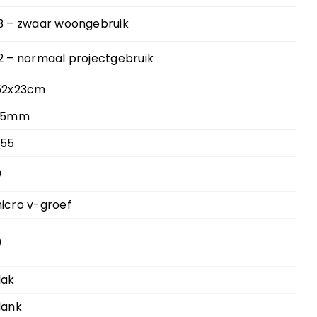
3 – zwaar woongebruik
2 – normaal projectgebruik
52x23cm
.5mm
.55
0
icro v-groef
0
lak
lank