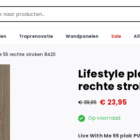
len
Traprenovatie
Wandpanelen
Sale
Al
me 55 rechte stroken 8420
Lifestyle p
rechte str
€
23,95
€
39,95
Oorspronkelijke
Huidige
prijs
prijs
Op voorraad
was:
is:
Live With Me 55 plak P
€ 39,95.
€ 23,95.