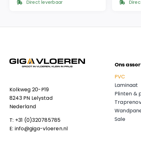
Direct leverbaar
Direc
was:
is:
was:
is:
€ 57,95.
€ 49,26.
€ 57,9
€ 49,2
Ons assor
PVC
Laminaat
Kolkweg 20-P19
Plinten & 
8243 PN Lelystad
Traprenov
Nederland
Wandpane
Sale
T: +31 (0)320785785
E: info@giga-vloeren.nl