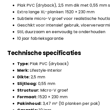
Plak PVC (dryback), 2,5 mm dik met 0,55 mm sl
Extra lange XL-planken: 1520 × 230 mm
Subtiele micro-V groef voor realistische houtl
Geschikt voor intensief gebruik, vloerverwarm
Stil, duurzaam en eenvoudig te onderhouden
10 jaar fabrieksgarantie
Technische specificaties
Type:
Plak PVC (dryback)
Merk:
Lifestyle‑Interior
Dikte:
2,5 mm
Slijtlaag:
0,55 mm
Structuur:
Micro-V groef
Formaat:
1520 × 230 mm
Pakinhoud:
3,47 m² (10 planken per pak)