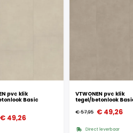
N pvc klik
VTWONEN pvc klik
etonlook Basic
tegel/betonlook Bas
€
49,26
€
57,95
Oorspronkelijke
Huidige
€
49,26
onkelijke
ge
prijs
prijs
Direct leverbaar