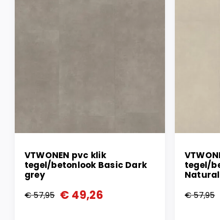
VTWONEN pvc klik
VTWONE
tegel/betonlook Basic Dark
tegel/b
grey
Natural
€
49,26
€
57,95
€
57,95
Oorspronkelijke
Huidige
Oorspr
Huidi
prijs
prijs
prijs
prijs