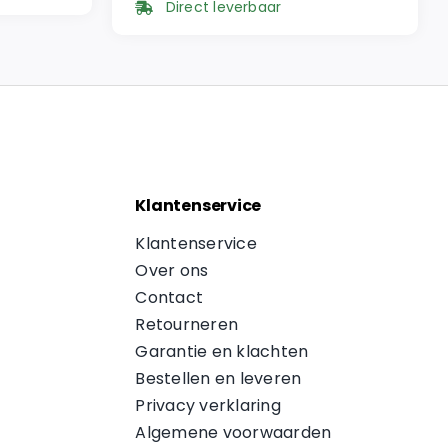
Direct leverbaar
was:
is:
€ 57,95.
€ 49,26.
Klantenservice
Klantenservice
Over ons
Contact
Retourneren
Garantie en klachten
Bestellen en leveren
Privacy verklaring
Algemene voorwaarden