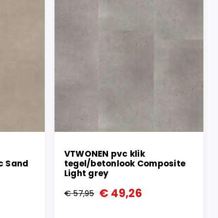
VTWONEN pvc klik
ic Sand
tegel/betonlook Composite
Light grey
€
49,26
€
57,95
Oorspronkelijke
Huidige
prijs
prijs