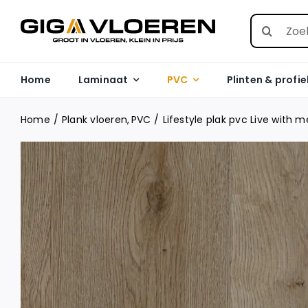
Skip
Search
to
for:
content
Home
Laminaat
PVC
Plinten & profie
Home
Plank vloeren
PVC
Lifestyle plak pvc Live with 