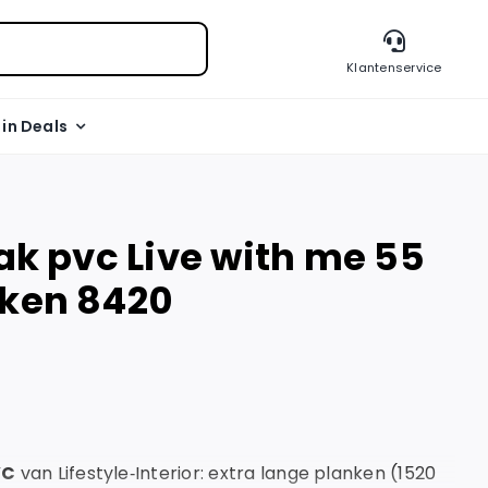
Klantenservice
l in Deals
lak pvc Live with me 55
oken 8420
VC
van Lifestyle‑Interior: extra lange planken (1520