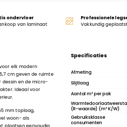
tis ondervloer
Professionele legs
aankoop van laminaat
Vakkundig geplaats
Specificaties
e voor elk modern
Afmeting
 45,7 cm geven de ruimte
er dessin en de micro-
Slijtlaag
rakter. Ideaal voor
Aantal m² per pak
rieur.
Warmtedoorlaatweerst
(R-waarde) (m² K/W)
,55 mm toplaag,
Gebruiksklasse
owel woon- als
consumenten
het plaatsen eenvoudig