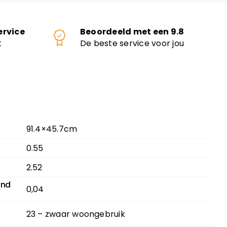
ervice
Beoordeeld met een 9.8
t
De beste service voor jou
91.4×45.7cm
0.55
2.52
and
0,04
23 – zwaar woongebruik