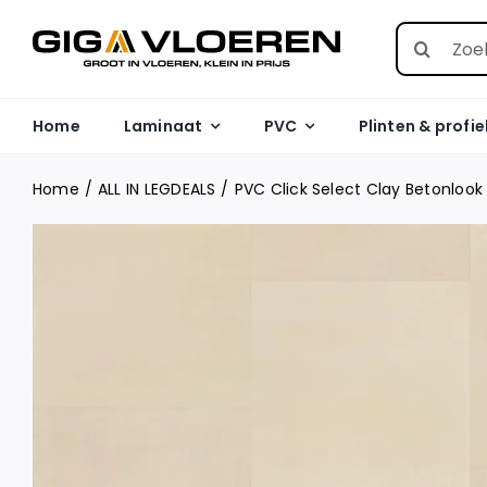
Skip
Search
to
for:
content
Home
Laminaat
PVC
Plinten & profie
Home
ALL IN LEGDEALS
PVC Click Select Clay Betonloo