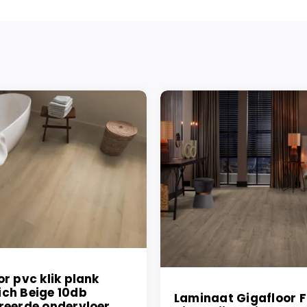
or pvc klik plank
ch Beige 10db
Laminaat Gigafloor F
reerde ondervloer