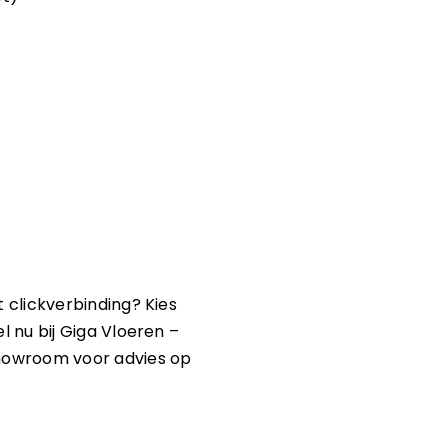
t clickverbinding? Kies
el nu bij Giga Vloeren –
howroom voor advies op