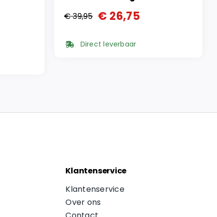
€
26,75
€
39,95
Oorspronkelijke
Huidige
prijs
prijs
Direct leverbaar
was:
is:
€ 39,95.
€ 26,75.
Klantenservice
Klantenservice
Over ons
Contact