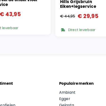
Hills Grijsbruin
vice
Eiken+legservice
€
43,95
€
29,95
€
44,95
onkelijke
ge
Oorspronkelijke
Huidige
prijs
prijs
t leverbaar
Direct leverbaar
was:
is:
5.
5.
€ 44,95.
€ 29,95.
timent
Populaire merken
Ambiant
Egger
profielen
Gelasta