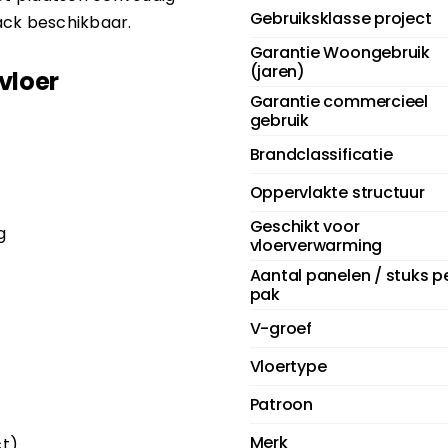
Gebruiksklasse project
back beschikbaar.
Garantie Woongebruik
(jaren)
vloer
Garantie commercieel
gebruik
Brandclassificatie
Oppervlakte structuur
Geschikt voor
g
vloerverwarming
Aantal panelen / stuks p
pak
V-groef
Vloertype
Patroon
Merk
ct)