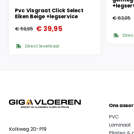
+legser
Pvc Visgraat Click Select
Eiken Beige +legservice
€
63,95
Oorspr
Huidi
€
39,95
€
59,95
prijs
prijs
Oorspronkelijke
Huidige
Direc
was:
is:
prijs
prijs
Direct leverbaar
€ 63,9
€ 43,9
was:
is:
€ 59,95.
€ 39,95.
Ons assor
PVC
Laminaat
Kolkweg 20-P19
Plinten & 