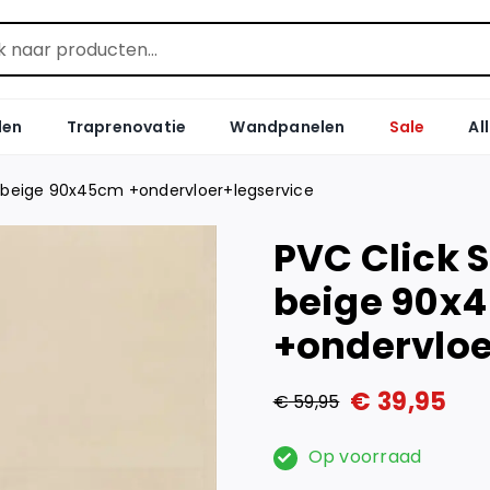
len
Traprenovatie
Wandpanelen
Sale
Al
k beige 90x45cm +ondervloer+legservice
PVC Click 
beige 90x
+ondervloe
€
39,95
€
59,95
Oorspronkelijke
Huidige
prijs
prijs
Op voorraad