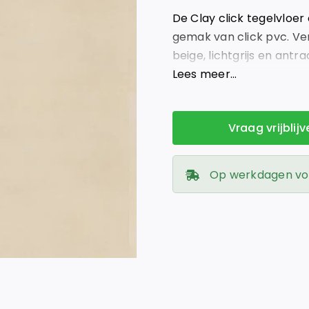
was:
is:
De Clay click tegelvloer
€ 59,95.
€ 39,95.
gemak van click pvc. Ver
beige, lichtgrijs en ant
Nu extra voordelig bij Gi
Lees meer…
Vraag vrijblij
Op werkdagen voor