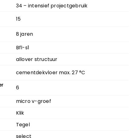
34 – intensief projectgebruik
15
8 jaren
Bfl-s1
allover structuur
cementdekvloer max. 27 °C
er
6
micro v-groef
Klik
Tegel
select