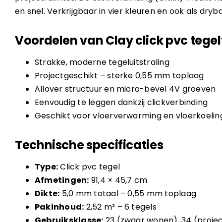
en snel. Verkrijgbaar in vier kleuren en ook als dry
Voordelen van Clay click pvc tegel
Strakke, moderne tegeluitstraling
Projectgeschikt – sterke 0,55 mm toplaag
Allover structuur en micro-bevel 4V groeven
Eenvoudig te leggen dankzij clickverbinding
Geschikt voor vloerverwarming en vloerkoelin
Technische specificaties
Type:
Click pvc tegel
Afmetingen:
91,4 × 45,7 cm
Dikte:
5,0 mm totaal – 0,55 mm toplaag
Pakinhoud:
2,52 m² – 6 tegels
Gebruiksklasse:
23 (zwaar wonen), 34 (proje