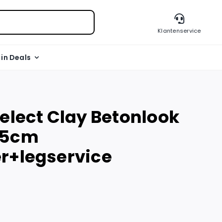
Klantenservice
l in Deals
Select Clay Betonlook
45cm
r+legservice