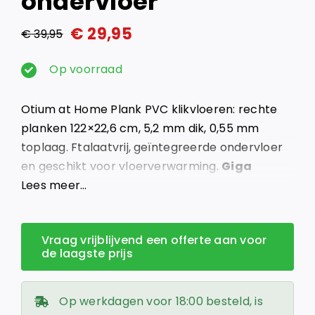
ondervloer
€
29,95
€
39,95
Oorspronkelijke
Huidige
prijs
prijs
Op voorraad
was:
is:
Otium at Home Plank PVC klikvloeren: rechte
€ 39,95.
€ 29,95.
planken 122×22,6 cm, 5,2 mm dik, 0,55 mm
toplaag. Ftalaatvrij, geïntegreerde ondervloer
en geschikt voor vloerverwarming.
Giga
Vloeren – Groot in vloeren, klein in prijs.
Lees meer…
Vraag vrijblijvend een offerte aan voor
de laagste prijs
Op werkdagen voor 18:00 besteld, is