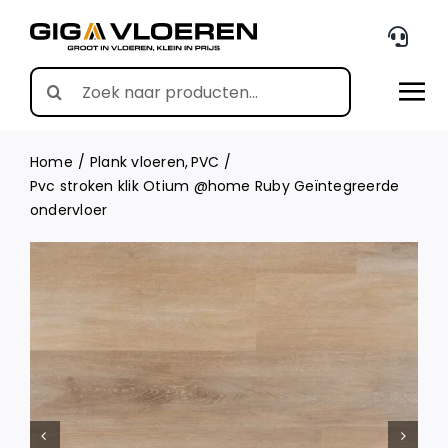
Skip
to
content
Search
for:
Home
Plank vloeren
PVC
Pvc stroken klik Otium @home Ruby Geïntegreerde
ondervloer