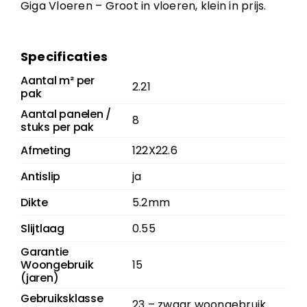
Giga Vloeren – Groot in vloeren, klein in prijs.
Specificaties
Aantal m² per
2.21
pak
Aantal panelen /
8
stuks per pak
Afmeting
122X22.6
Antislip
ja
Dikte
5.2mm
Slijtlaag
0.55
Garantie
Woongebruik
15
(jaren)
Gebruiksklasse
23 – zwaar woongebruik