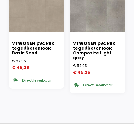
VTWONEN pvc klik
VTWONEN pvc klik
tegel/betonlook
tegel/betonlook
Basic Sand
Composite Light
grey
€
57,95
Oorspronkelijke
Huidige
€
57,95
€
49,26
Oorspronkelijke
Huidige
prijs
prijs
€
49,26
prijs
prijs
was:
is:
Direct leverbaar
was:
is:
€ 57,95.
€ 49,26.
Direct leverbaar
€ 57,95.
€ 49,26.