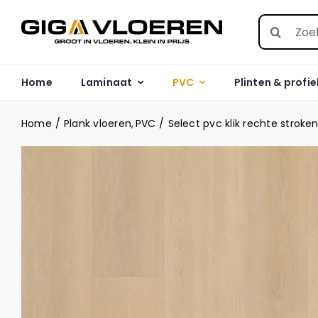
Skip
Search
to
for:
content
Home
Laminaat
PVC
Plinten & profie
Home
Plank vloeren
PVC
Select pvc klik rechte stroken