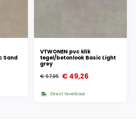
VTWONEN pvc klik
ic Sand
tegel/betonlook Basic Light
grey
€
49,26
€
57,95
Oorspronkelijke
Huidige
prijs
prijs
Direct leverbaar
was:
is:
€ 57,95.
€ 49,26.