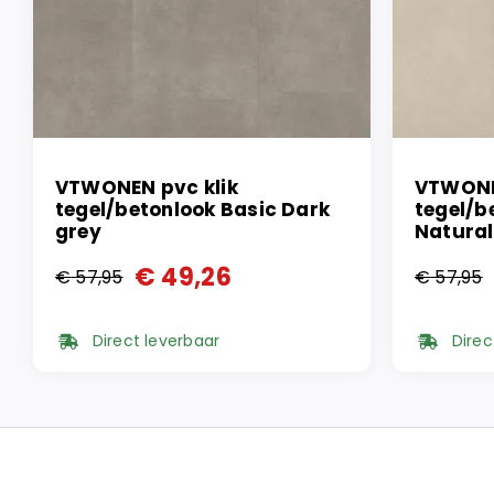
VTWONEN pvc klik
VTWONE
tegel/betonlook Basic Dark
tegel/b
grey
Natural
€
49,26
€
57,95
€
57,95
Oorspronkelijke
Huidige
Oorspr
Huidi
prijs
prijs
prijs
prijs
Direct leverbaar
Direc
was:
is:
was:
is:
€ 57,95.
€ 49,26.
€ 57,9
€ 49,2