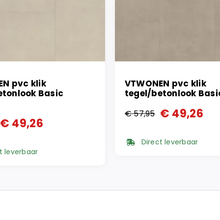
N pvc klik
VTWONEN pvc klik
etonlook Basic
tegel/betonlook Bas
€
49,26
€
57,95
Oorspronkelijke
Huidige
€
49,26
onkelijke
ge
prijs
prijs
Direct leverbaar
was:
is:
t leverbaar
€ 57,95.
€ 49,26.
5.
6.