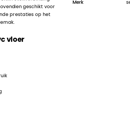
Merk
s
bovendien geschikt voor
ende prestaties op het
gemak.
vc vloer
ruik
g