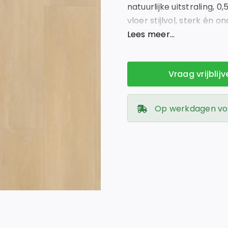
natuurlijke uitstraling, 
vloer stijlvol, sterk én o
Vloeren!
Lees meer…
Vraag vrijblij
Op werkdagen voor