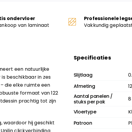
tis ondervloer
Professionele legs
aankoop van laminaat
Vakkundig geplaats
Specificaties
neert een natuurlijke
Slijtlaag
0
 is beschikbaar in zes
 – die elke ruimte een
Afmeting
1
 robuuste formaat van 122
Aantal panelen /
8
dessin prachtig tot zijn
stuks per pak
Vloertype
K
g, waardoor hij geschikt
Patroon
P
Unilin clickverbinding