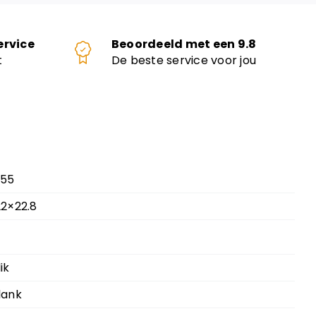
ervice
Beoordeeld met een 9.8
t
De beste service voor jou
.55
22×22.8
lik
lank