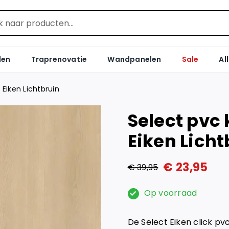
len
Traprenovatie
Wandpanelen
Sale
Al
 Eiken Lichtbruin
Select pvc 
Eiken Licht
€
23,95
€
39,95
Oorspronkelijke
Huidige
prijs
prijs
Op voorraad
was:
is:
De Select Eiken click pvc 
€ 39,95.
€ 23,95.