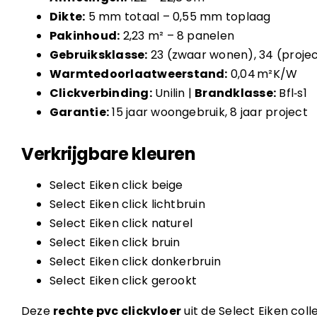
Dikte:
5 mm totaal – 0,55 mm toplaag
Pakinhoud:
2,23 m² – 8 panelen
Gebruiksklasse:
23 (zwaar wonen), 34 (project
Warmtedoorlaatweerstand:
0,04 m²K/W
Clickverbinding:
Unilin |
Brandklasse:
Bfl‑s1
Garantie:
15 jaar woongebruik, 8 jaar project
Verkrijgbare kleuren
Select Eiken click beige
Select Eiken click lichtbruin
Select Eiken click naturel
Select Eiken click bruin
Select Eiken click donkerbruin
Select Eiken click gerookt
Deze
rechte pvc clickvloer
uit de Select Eiken coll