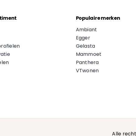
timent
Populaire merken
Ambiant
Egger
profielen
Gelasta
atie
Mammoet
len
Panthera
VTwonen
Alle rec