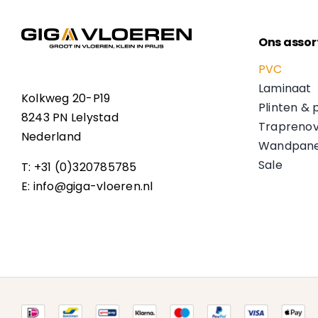
Ons assor
PVC
Laminaat
Kolkweg 20-P19
Plinten & 
8243 PN Lelystad
Traprenov
Nederland
Wandpane
Sale
T: +31 (0)320785785
E: info@giga-vloeren.nl