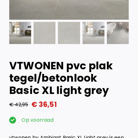
VTWONEN pvc plak
tegel/betonlook
Basic XL light grey
€
36,51
€
42,95
Oorspronkelijke
Huidige
prijs
prijs
Op voorraad
was:
is:
vtwonen by Ambiant Basic XL Light grey is een