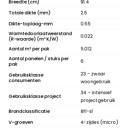
Breedte (cm)
91.4
Totale dikte (mm)
2.5
Dikte-toplaag-mm
0.55
Warmtedoorlaatweerstand
0.022
(R-waarde) (m² K/W)
Aantal m² per pak
5.012
Aantal panelen / stuks per
6
pak
23 – zwaar
Gebruiksklasse
consumenten
woongebruik
34 – intensief
Gebruiksklasse project
projectgebruik
Brandclassificatie
Bfl-s1
V-groeven
4-zijdes (micro)