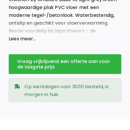
€ 42,95.
€ 36,51.
hoogwaardige plak PVC vloer met een
moderne tegel-/betonlook. Waterbestendig,
antislip en geschikt voor vloerverwarming.
Bestel voordelig bij Giga Vloeren – de
voordeligste vloerenleverancier van Nederland!
Lees meer…
Vraag vrijblijvend een offerte aan voor
de laagste prijs
Op werkdagen voor 18:00 besteld, is
morgen in huis