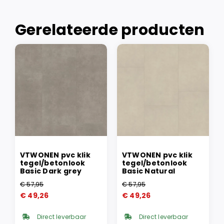
Gerelateerde producten
VTWONEN pvc klik
VTWONEN pvc klik
tegel/betonlook
tegel/betonlook
Basic Dark grey
Basic Natural
€
57,95
€
57,95
Oorspronkelijke
Huidige
Oorspronkelijke
Huidige
€
49,26
€
49,26
prijs
prijs
prijs
prijs
was:
is:
was:
is:
Direct leverbaar
Direct leverbaar