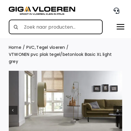
Skip
to
content
Search
for:
Home
PVC
Tegel vloeren
VTWONEN pvc plak tegel/betonlook Basic XL light
grey