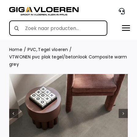
Skip
to
content
Search
for:
Home
PVC
Tegel vloeren
VTWONEN pvc plak tegel/betonlook Composite warm
grey