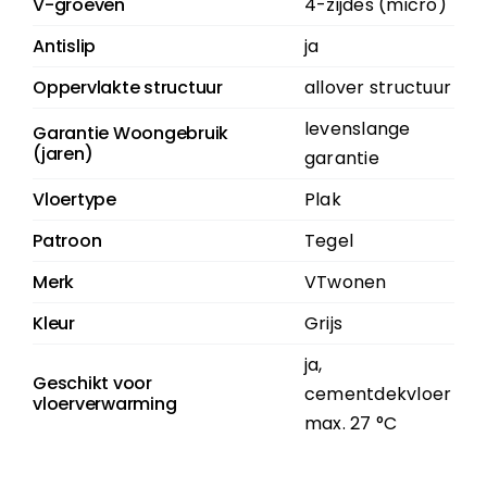
V-groeven
4-zijdes (micro)
Antislip
ja
Oppervlakte structuur
allover structuur
levenslange
Garantie Woongebruik
(jaren)
garantie
Vloertype
Plak
Patroon
Tegel
Merk
VTwonen
Kleur
Grijs
ja,
Geschikt voor
cementdekvloer
vloerverwarming
max. 27 °C