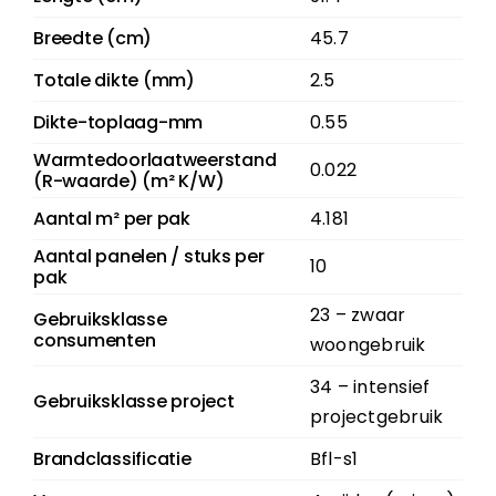
Breedte (cm)
45.7
Totale dikte (mm)
2.5
Dikte-toplaag-mm
0.55
Warmtedoorlaatweerstand
0.022
(R-waarde) (m² K/W)
Aantal m² per pak
4.181
Aantal panelen / stuks per
10
pak
23 – zwaar
Gebruiksklasse
consumenten
woongebruik
34 – intensief
Gebruiksklasse project
projectgebruik
Brandclassificatie
Bfl-s1