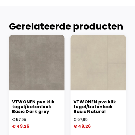
Gerelateerde producten
VTWONEN pvc klik
VTWONEN pvc klik
tegel/betonlook
tegel/betonlook
Basic Dark grey
Basic Natural
€
57,95
€
57,95
Oorspronkelijke
Huidige
Oorspronkelijke
Huidige
€
49,26
€
49,26
prijs
prijs
prijs
prijs