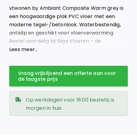
was:
is:
vtwonen by Ambiant Composite Warm grey is
€ 42,95.
€ 36,51.
een hoogwaardige plak PVC vloer met een
moderne tegel-/betonlook. Waterbestendig,
antislip en geschikt voor vloerverwarming.
Bestel voordelig bij Giga Vloeren – de
voordeligste vloerenleverancier van Nederland!
Lees meer…
Vraag vrijblijvend een offerte aan voor
de laagste prijs
Op werkdagen voor 18:00 besteld, is
morgen in huis