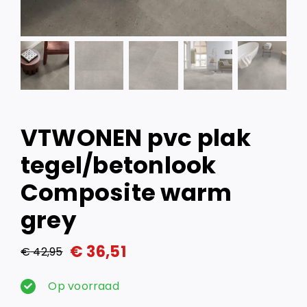
VTWONEN pvc plak
tegel/betonlook
Composite warm
grey
€
36,51
€
42,95
Oorspronkelijke
Huidige
prijs
prijs
Op voorraad